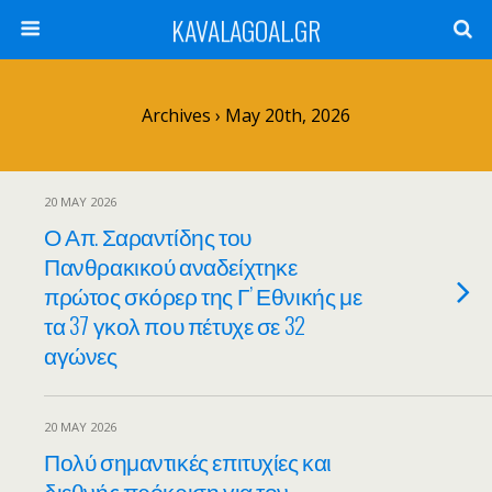
KAVALAGOAL.GR
Archives › May 20th, 2026
20 MAY 2026
Ο Απ. Σαραντίδης του
Πανθρακικού αναδείχτηκε
πρώτος σκόρερ της Γ’ Εθνικής με
τα 37 γκολ που πέτυχε σε 32
αγώνες
20 MAY 2026
Πολύ σημαντικές επιτυχίες και
διεθνής πρόκριση για τον