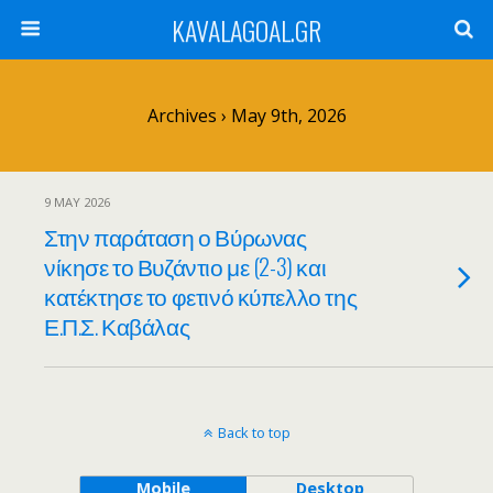
KAVALAGOAL.GR
Archives › May 9th, 2026
9 MAY 2026
Στην παράταση ο Βύρωνας
νίκησε το Βυζάντιο με (2-3) και
κατέκτησε το φετινό κύπελλο της
Ε.Π.Σ. Καβάλας
Back to top
Mobile
Desktop