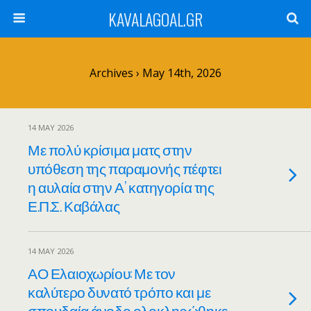
KAVALAGOAL.GR
Archives › May 14th, 2026
14 MAY 2026
Με πολύ κρίσιμα ματς στην
υπόθεση της παραμονής πέφτει
η αυλαία στην Α’ κατηγορία της
Ε.Π.Σ. Καβάλας
14 MAY 2026
ΑΟ Ελαιοχωρίου: Με τον
καλύτερο δυνατό τρόπο και με
σπουδαία άνοδο ολοκληρώθηκε