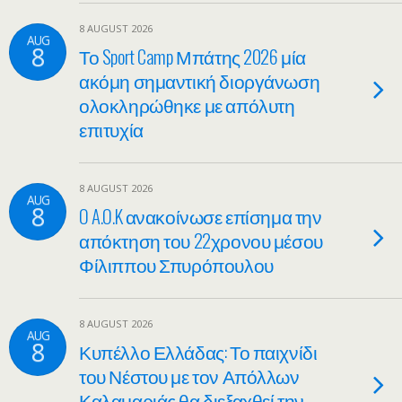
8 AUGUST 2026
AUG
8
Το Sport Camp Μπάτης 2026 μία
ακόμη σημαντική διοργάνωση
ολοκληρώθηκε με απόλυτη
επιτυχία
8 AUGUST 2026
AUG
8
O A.O.K ανακοίνωσε επίσημα την
απόκτηση του 22χρονου μέσου
Φίλιππου Σπυρόπουλου
8 AUGUST 2026
AUG
8
Κυπέλλο Ελλάδας: Το παιχνίδι
του Νέστου με τον Απόλλων
Καλαμαριάς θα διεξαχθεί την