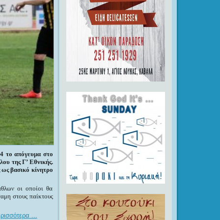
 4 το απόγευμα στο
ου της Γ’ Εθνικής.
ς ως βασικό κίνητρο
θλων οι οποίοι θα
ναμη στους παίκτους
ρισσότερα ...