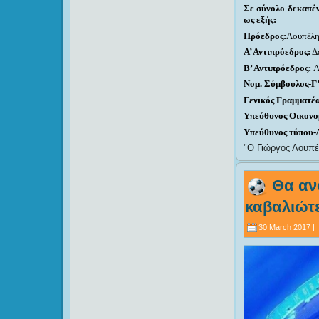
Σε σύνολο δεκαπέν
ως εξής:
Πρόεδρος:
Λουπέλη
Α’ Αντιπρόεδρος:
Δ
Β’ Αντιπρόεδρος:
Λ
Νομ. Σύμβουλος-Γ’
Γενικός Γραμματέα
Υπεύθυνος Οικονο
Υπεύθυνος τύπου-
Ο Γιώργος Λουπέ
Θα ανο
καβαλιώτε
30 March 2017 |