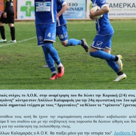
σικός στόχος τυ Α.Ο.Κ. στην αναμέτρηση που θα δώσει την Κυριακή (2/4) στις
γιάννη” κόντρα στον Απόλλων Καλαμαριάς για την 24η αγωνιστική του 1ου ομίλ
 πολύ σημαντικό ντέρμπι με τους “Αργοναύτες” να θέλουν το “τρίποντο” έχοντα
σπάθεια τους αυτή θα έχουν την συμπαράσταση εκατοντάδων καβαλιωτών φιλά
ύρα 6 του σταδίου και με την επιβλητική τους παρουσία θα δώσουν ώθηση και δύ
η για την κατάκτηση της πολυπόθητης νίκης.
λων Καλαμαριάς ο Α.Ο.Κ. θα παίξει μόνο για την ιστορία του
.
Διαβάστε Πε