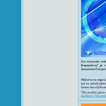
Στο τελευταίο στά
Καραγιάννη” με τ
Διοικούσα Επιτροπ
Μάλιστα να σημει
για να φιλοξενήσε
τύπου που εξέδωσε.
Θα ανοίξει μόνο 
Διαβάστε Περισσότ