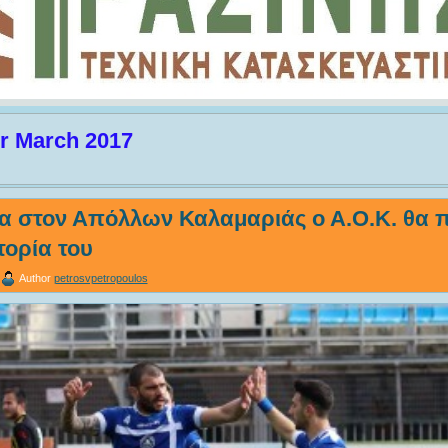
or March 2017
α στον Απόλλων Καλαμαριάς ο Α.Ο.Κ. θα π
τορία του
Author
petrosvpetropoulos