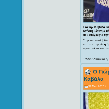
Για την Καβάλα BC
υπέστη κάταγμα κό
που στόχος για την
Στην αποστολή δεν 
για την προώθηση
προπονείται κανονι
Στον Αρκαδικό η 
Ο Γιώ
Καβάλα
31 March 2017 |