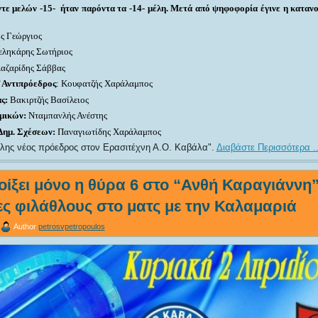
τε μελών -15- ήταν παρόντα τα -14- μέλη. Μετά από ψηφοφορία έγινε η κατα
ς Γεώργιος
εληκάρης Σωτήριος
αζαρίδης Σάββας
 Αντιπρόεδρος
: Κουφατζής Χαράλαμπος
ς:
Βακιρτζής Βασίλειος
μικών:
Νταμπανλής Ανέστης
Δημ. Σχέσεων:
Παναγιωτίδης Χαράλαμπος
λης νέος πρόεδρος στον Ερασιτέχνη Α.Ο. Καβάλα
.
Διαβάστε Περισσότερα ..
ίξει μόνο η θύρα 6 στο “Ανθή Καραγιάννη”
ς φιλάθλους στο ματς με την Καλαμαριά
Author
petrosvpetropoulos