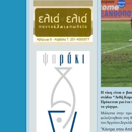
Η νίκη είναι ο βα
στάδιο “Ανθή Καρα
Πρόκειται για ένα
το γόητρο.
Μάλιστα στην προ
φιλοξενηθούν στη θ
του Άγγελου Διγκόζ
Κόντρα στον Απόλ