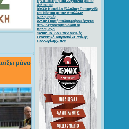
την απόκτηση του 22χρονου μέσου
Φίλιππου
09:33: Κυπέλλο Ελλάδας: Το παιχνίδι
του Νέστου με τον Απόλλων
Καλαμαριάς
22:30: Γιορτή ποδοσφαίρου έρχεται
στον Κεχροκάμπο αφού οι
παλαίμαχοι
14:00: Το 35ο Όπεν Διεθνές
Σκακιστικό Τουρνουά «Βασίλης
Θεοδωρίδης» που
αίξει μόνο