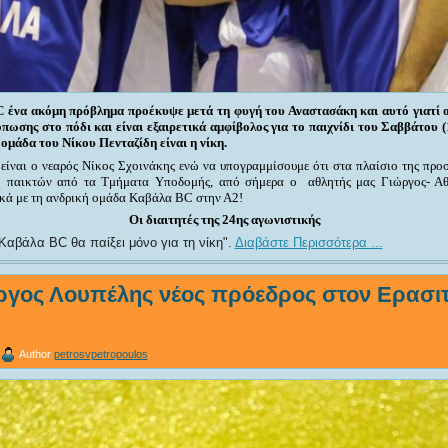
 ένα ακόμη πρόβλημα προέκυψε μετά τη φυγή του Αναστασάκη και αυτό γιατί
πωσης στο πόδι και είναι εξαιρετικά αμφίβολος για το παιχνίδι του Σαββάτου 
 ομάδα του Νίκου Πενταζίδη είναι η νίκη.
είναι ο νεαρός Νίκος Σχοινάκης ενώ να υπογραμμίσουμε ότι στα πλαίσιο της προσ
 παικτών από τα Τμήματα Υποδομής, από σήμερα ο αθλητής μας Γιώργος- Αθ
κά με τη ανδρική ομάδα Καβάλα BC στην Α2!
Οι διαιτητές της 24ης αγωνιστικής
Καβάλα BC θα παίξει μόνο για τη νίκη
.
Διαβάστε Περισσότερα ...
ργος Λουπέλης νέος πρόεδρος στον Ερασιτ
Author
petrosvpetropoulos