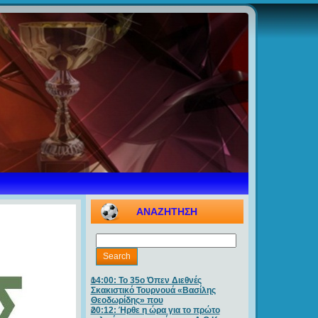
ΑΝΑΖΗΤΗΣΗ
14:00: Το 35ο Όπεν Διεθνές
Σκακιστικό Τουρνουά «Βασίλης
Θεοδωρίδης» που
20:12: Ήρθε η ώρα για το πρώτο