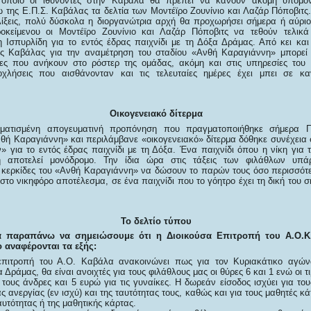
 οποίο οι ιθύνοντες στην Καβάλα θα πρέπει να κάνουν ακόμη υπομο
της Ε.Π.Σ. Καβάλας τα δελτία των Μοντέϊρο Ζουνίνιο και Λαζάρ Πόποβιτς
ξελίξεις, πολύ δύσκολα η διοργανώτρια αρχή θα προχωρήσει σήμερα ή αύρι
ροκείμενου οι Μοντέϊρο Ζουνίνιο και Λαζάρ Πόποβιτς να τεθούν τελικά
 Ισπυρλίδη για το εντός έδρας παιχνίδι με τη Δόξα Δράμας. Από κει και
της Καβάλας για την αναμέτρηση του σταδίου «Ανθή Καραγιάννη» μπορεί
τες που ανήκουν στο ρόστερ της ομάδας, ακόμη και στις υπηρεσίες του
οχλήσεις που αισθάνονταν και τις τελευταίες ημέρες έχει μπει σε κα
Οικογενειακό δίτερμα
ματισμένη απογευματινή προπόνηση που πραγματοποιήθηκε σήμερα Πέ
νθή Καραγιάννη» και περιλάμβανε «οικογενειακό» δίτερμα δόθηκε συνέχεια 
 για το εντός έδρας παιχνίδι με τη Δόξα. Ένα παιχνίδι όπου η νίκη για 
η αποτελεί μονόδρομο. Την ίδια ώρα στις τάξεις των φιλάθλων υπάρ
 κερκίδες του «Ανθή Καραγιάννη» να δώσουν το παρών τους όσο περισσότερ
στο νικηφόρο αποτέλεσμα, σε ένα παιχνίδι που το γόητρο έχει τη δική του 
Το δελτίο τύπου
α παραπάνω να σημειώσουμε ότι η Διοικούσα Επιτροπή του Α.Ο.Κ.
 αναφέρονται τα εξής:
επιτροπή του Α.Ο. Καβάλα ανακοινώνει πως για τον Κυριακάτικο αγών
 Δράμας, θα είναι ανοιχτές για τους φιλάθλους μας οι θύρες 6 και 1 ενώ οι τ
 τους άνδρες και 5 ευρώ για τις γυναίκες. Η δωρεάν είσοδος ισχύει για το
ας ανεργίας (εν ισχύ) και της ταυτότητας τους, καθώς και για τους μαθητές κ
ταυτότητας ή της μαθητικής κάρτας.