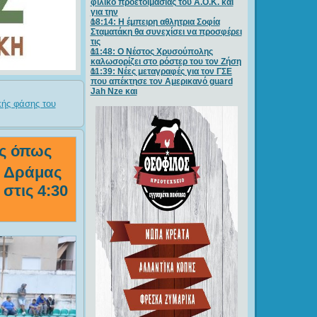
φιλικό προετοιμασίας του Α.Ο.Κ. και
για την
18:14: Η έμπειρη αθλητρια Σοφία
Σταματάκη θα συνεχίσει να προσφέρει
τις
11:48: Ο Νέστος Χρυσούπολης
καλωσορίζει στο ρόστερ του τον Ζήση
11:39: Νέες μεταγραφές για τον ΓΣE
που απέκτησε τον Αμερικανό guard
Jah Nze και
κής φάσης του
τς όπως
α Δράμας
στις 4:30