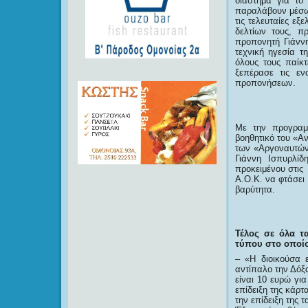
διάστημα για το
παραλάβουν μέσω 
τις τελευταίες ε
δελτίων τους, π
προπονητή Γιάννη
τεχνική ηγεσία 
όλους τους παίκ
ξεπέρασε τις εν
προπονήσεων.
Με την προγραμ
βοηθητικό του «Α
των «Αργοναυτών»
Γιάννη Ισπυρλίδ
προκειμένου στις
Α.Ο.Κ. να φτάσει 
βαρύτητα.
Τέλος σε όλα τ
τύπου στο οποίο
– «Η διοικούσα 
αντίπαλο την Δόξα
είναι 10 ευρώ για
επίδειξη της κάρτ
την επίδειξη της 