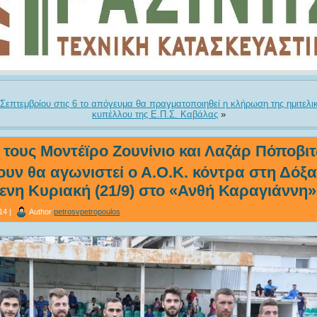
 Σεπτεμβρίου στις 6 το απόγευμα θα πραγματοποιηθεί η κλήρωση της ημιτελι
κυπέλλου της Ε.Π.Σ. Καβάλας
»
 τους Μοντέϊρο Ζουνίνιο και Λαζάρ Πόποβι
ουν θα αγωνιστεί ο Α.Ο.Κ. κόντρα στη Δόξ
ενη Κυριακή (21/9) στο «Ανθή Καραγιάννη» 
14 |
Author
petrosvpetropoulos