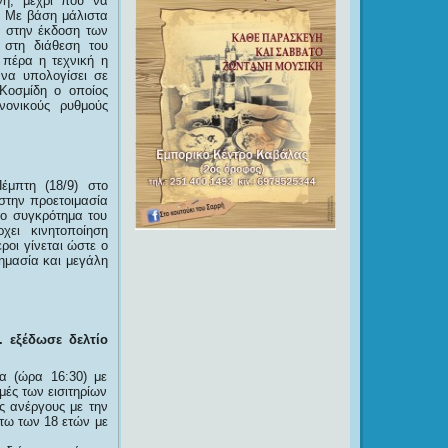
νή, μέχρι που να
. Με βάση μάλιστα
ο στην έκδοση των
 στη διάθεση του
 πέρα η τεχνική η
 να υπολογίσει σε
 Κοσμίδη ο οποίος
νονικούς ρυθμούς
μπτη (18/9) στο
στην προετοιμασία
το συγκρότημα του
χει κινητοποίηση
οι γίνεται ώστε ο
σημασία και μεγάλη
 εξέδωσε δελτίο
α (ώρα 16:30) με
ιμές των εισιτηρίων
υς ανέργους με την
άτω των 18 ετών με