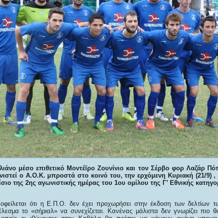
λιάνο μέσο επιθετικό Μοντέϊρο Ζουνίνιο και τον Σέρβο φορ Λαζάρ Π
νιστεί ο Α.Ο.Κ. μπροστά στο κοινό του, την ερχόμενη Κυριακή (21/9) 
σιο της 2ης αγωνιστικής ημέρας του 1ου ομίλου της Γ’ Εθνικής κατηγο
οφείλεται ότι η Ε.Π.Ο. δεν έχει προχωρήσει στην έκδοση των δελτίων 
λεσμα το «σήριαλ» να συνεχίζεται. Κανένας μάλιστα δεν γνωρίζει πιο θα