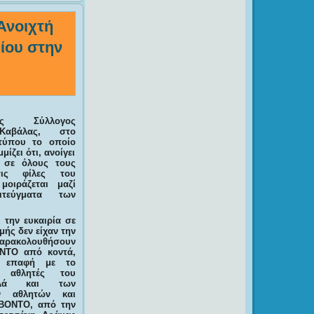
Ανοιχτή
ρίου στην
ς Σύλλογος
αβάλας, στο
 τύπου το οποίο
ίζει ότι, ανοίγει
 σε όλους τους
ις φίλες του
μοιράζεται μαζί
τεύγματα των
 την ευκαιρία σε
μής δεν είχαν την
αρακολουθήσουν
ΝΤΟ από κοντά,
 επαφή με το
 αθλητές του
λλά και των
ν αθλητών και
ΒΟΝΤΟ, από την