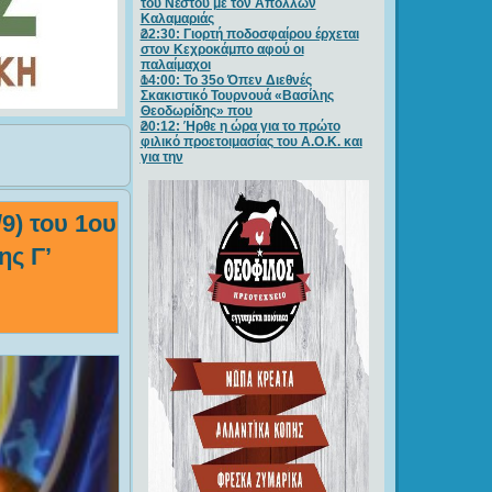
του Νέστου με τον Απόλλων
Καλαμαριάς
22:30: Γιορτή ποδοσφαίρου έρχεται
στον Κεχροκάμπο αφού οι
παλαίμαχοι
14:00: Το 35ο Όπεν Διεθνές
Σκακιστικό Τουρνουά «Βασίλης
Θεοδωρίδης» που
20:12: Ήρθε η ώρα για το πρώτο
φιλικό προετοιμασίας του Α.Ο.Κ. και
για την
9) του 1ου
ης Γ’