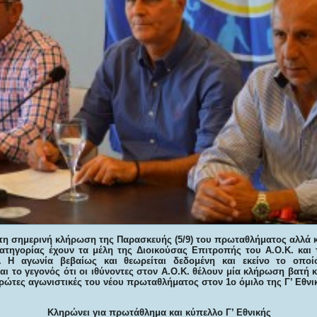
τη σημερινή κλήρωση της Παρασκευής (5/9) του πρωταθλήματος αλλά 
κατηγορίας έχουν τα μέλη της Διοικούσας Επιτροπής του Α.Ο.Κ. και
. Η αγωνία βεβαίως και θεωρείται δεδομένη και εκείνο το οπο
ι το γεγονός ότι οι ιθύνοντες στον Α.Ο.Κ. θέλουν μία κλήρωση βατή κ
πρώτες αγωνιστικές του νέου πρωταθλήματος στον 1ο όμιλο της Γ’ Εθνι
Κληρώνει για πρωτάθλημα και κύπελλο Γ’ Εθνικής