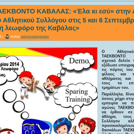
ΤΑΕΚΒΟΝΤΟ ΚΑΒΑΛΑΣ: «Έλα κι εσύ» στην 
υ Αθλητικού Συλλόγου στις 5 και 6 Σεπτεμβ
ή λεωφόρο της Καβάλας»
4 |
Author
petrosvpetropoulos
Ο Αθλητικό
ΤΑΕΚΒΟΝΤΟ Κ
σχετικό δελτίο
εξέδωσε υπογραμμ
τις πόρτες του
φίλους και τ
αθλήματος και 
τους τα επι
τμημάτων του.
Παράλληλα, δίνει
όσους μέχρι στιγ
εμπειρία να π
αγώνες ΤΑΕΚΒΟ
να έρθουν σε
άθλημα, τους
Συλλόγου α
προσκεκλημένω
δασκάλων ΤΑΕΚ