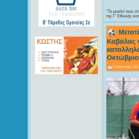
Το μυαλό τους σ
της Γ’ Εθνικής κα
Μετατ
Καβάλας γ
καταλληλό
Οκτώβριο
4 September 201