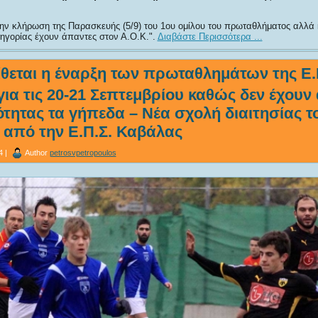
την κλήρωση της Παρασκευής (5/9) του 1ου ομίλου του πρωταθλήματος αλλά
τηγορίας έχουν άπαντες στον Α.Ο.Κ.
.
Διαβάστε Περισσότερα ...
ίθεται η έναρξη των πρωταθλημάτων της Ε.
ια τις 20-21 Σεπτεμβρίου καθώς δεν έχουν 
τητας τα γήπεδα – Νέα σχολή διαιτησίας τ
 από την Ε.Π.Σ. Καβάλας
4 |
Author
petrosvpetropoulos