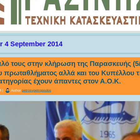
or 4 September 2014
αλό τους στην κλήρωση της Παρασκευής (5/
υ πρωταθλήματος αλλά και του Κυπέλλου τ
ατηγορίας έχουν άπαντες στον Α.Ο.Κ.
4 |
Author
petrosvpetropoulos