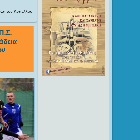
 και του Κυπέλλου
Π.Σ.
άδεια
ον