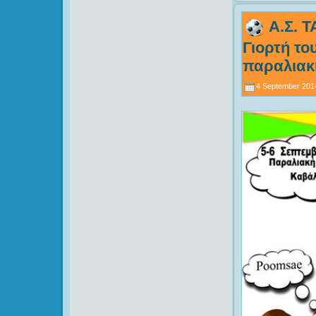
Α.Σ. 
Γιορτή το
παραλιακ
4 September 201