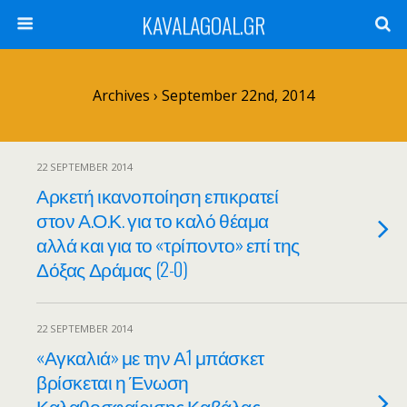
KAVALAGOAL.GR
Archives › September 22nd, 2014
22 SEPTEMBER 2014
Αρκετή ικανοποίηση επικρατεί
στον Α.Ο.Κ. για το καλό θέαμα
αλλά και για το «τρίποντο» επί της
Δόξας Δράμας (2-0)
22 SEPTEMBER 2014
«Αγκαλιά» με την Α1 μπάσκετ
βρίσκεται η Ένωση
Καλαθοσφαίρισης Καβάλας