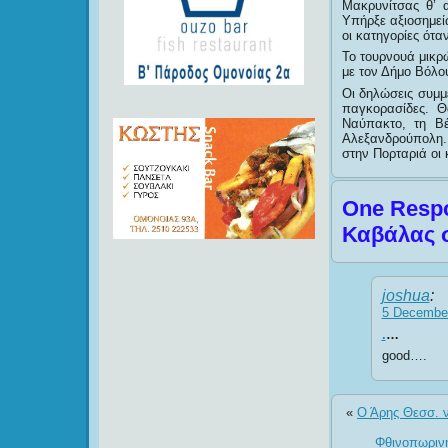
Μακρυνίτσας θ’ α
Υπήρξε αξιοσημείω
οι κατηγορίες ότα
Το τουρνουά μικρ
με τον Δήμο Βόλου
Οι δηλώσεις συμμε
παγκορασίδες. Θ
Ναύπακτο, τη Βέ
Αλεξανδρούπολη.
στην Πορταριά οι
One Respo
Καβάλας σ
joshua
:
5 December
.
…
good….
«
Ο Άρης Θεσσ. ν
Φθινοπωρινή