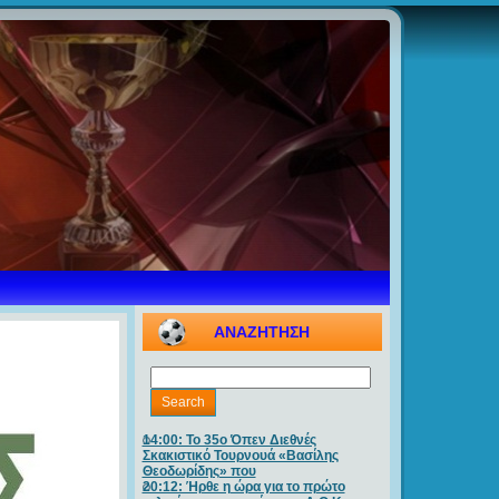
ΑΝΑΖΗΤΗΣΗ
14:00: Το 35ο Όπεν Διεθνές
Σκακιστικό Τουρνουά «Βασίλης
Θεοδωρίδης» που
20:12: Ήρθε η ώρα για το πρώτο