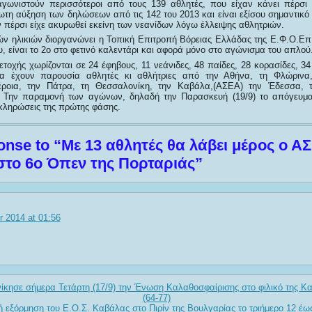
γωνιστούν περισσότεροι από τους 139 αθλητές, που είχαν κάνει πέρσι 
τη αύξηση των δηλώσεων από τις 142 του 2013 και είναι εξίσου σημαντικό 
ν πέρσι είχε ακυρωθεί εκείνη των νεανίδων λόγω έλλειψης αθλητριών.
ών ηλικιών διοργανώνει η Τοπική Επιτροπή Bόρειας Ελλάδας της Ε.Φ.Ο.Επ
, είναι το 2ο στο φετινό καλεντάρι και αφορά μόνο στο αγώνισμα του απλού
τοχής χωρίζονται σε 24 έφηβους, 11 νεάνιδες, 48 παίδες, 28 κορασίδες, 3
α έχουν παρουσία αθλητές κι αθλήτριες από την Αθήνα, τη Φλώρινα,
ροια, την Πάτρα, τη Θεσσαλονίκη, την Καβάλα,(ΑΣΕΑ) την Έδεσσα, 
 Την παραμονή των αγώνων, δηλαδή την Παρασκευή (19/9) το απόγευμα
 κληρώσεις της πρώτης φάσης.
nse to “Με 13 αθλητές θα λάβει μέρος ο Α
το 6ο Όπεν της Πορταριάς”
 2014 at 01:56
ίκησε σήμερα Τετάρτη (17/9) την Ένωση Καλαθοσφαίρισης στο φιλικό της Κ
(64-77)
 εξόρμηση του Ε.Ο.Σ. Καβάλας στο Πιρίν της Βουλγαρίας το τριήμερο 12 έω