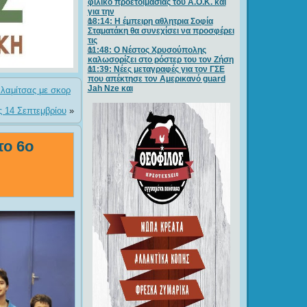
φιλικό προετοιμασίας του Α.Ο.Κ. και
για την
18:14: Η έμπειρη αθλητρια Σοφία
Σταματάκη θα συνεχίσει να προσφέρει
τις
11:48: Ο Νέστος Χρυσούπολης
καλωσορίζει στο ρόστερ του τον Ζήση
11:39: Νέες μεταγραφές για τον ΓΣE
που απέκτησε τον Αμερικανό guard
Jah Nze και
αλαμίτσας με σκορ
ς 14 Σεπτεμβρίου
»
το 6ο