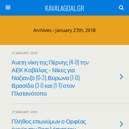
KAVALAGOAL.GR
Archives › January 27th, 2018
27 JANUARY 2018
Άνετη νίκη της Πέρνης (4-0) την
ΑΕΚ Καβάλας – Νίκες για
Ναζιανζό (0-3), Βύρωνα (1-0),
Βρασίδα (3-0 και (1-1) στον
Πλατανότοπο
27 JANUARY 2018
Πλήθος επωνύμων ο Ορφέας
έκοψε την βασιλόπιτα του