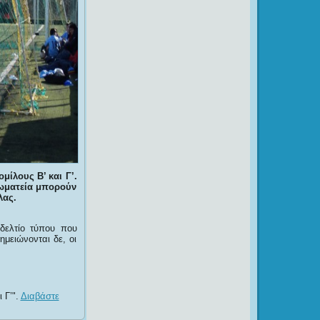
μίλους Β’ και Γ’.
σωματεία μπορούν
λας.
δελτίο τύπου που
ημειώνονται δε, οι
 Γ’
.
Διαβάστε