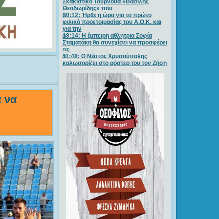
Σκακιστικό Τουρνουά «Βασίλης
Θεοδωρίδης» που
20:12: Ήρθε η ώρα για το πρώτο
φιλικό προετοιμασίας του Α.Ο.Κ. και
για την
18:14: Η έμπειρη αθλητρια Σοφία
Σταματάκη θα συνεχίσει να προσφέρει
τις
11:48: Ο Νέστος Χρυσούπολης
καλωσορίζει στο ρόστερ του τον Ζήση
α να