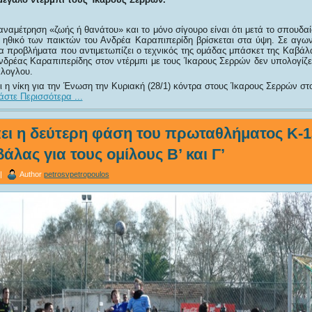
 αναμέτρηση «ζωής ή θανάτου» και το μόνο σίγουρο είναι ότι μετά το σπουδα
ηθικό των παικτών του Ανδρέα Καραπιπερίδη βρίσκεται στα ύψη. Σε αγων
τα προβλήματα που αντιμετωπίζει ο τεχνικός της ομάδας μπάσκετ της Καβάλ
Ανδρέας Καραπιπερίδης στον ντέρμπι με τους Ίκαρους Σερρών δεν υπολογίζε
λογλου.
 η νίκη για την Ένωση την Κυριακή (28/1) κόντρα στους Ίκαρους Σερρών στ
άστε Περισσότερα ...
άει η δεύτερη φάση του πρωταθλήματος Κ-1
άλας για τους ομίλους Β’ και Γ’
 |
Author
petrosvpetropoulos