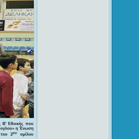
 Β’ Εθνικής που
ήμογλου» η Ένωση
ου
του 2
ομίλου