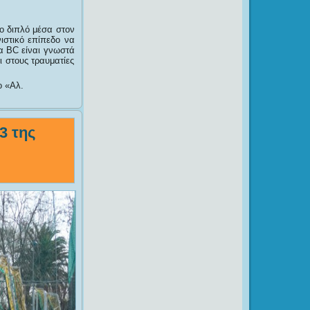
ίο διπλό μέσα στον
ιστικό επίπεδο να
α BC είναι γνωστά
ι στους τραυματίες
ο «Αλ.
3 της