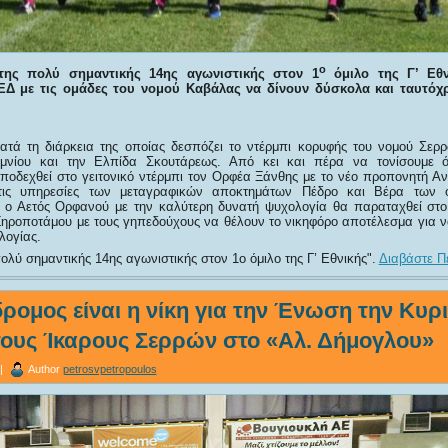
ο
 της πολύ σημαντικής 14ης αγωνιστικής στον 1
όμιλο της Γ’ Εθν
ΕΔ με τις ομάδες του νομού Καβάλας να δίνουν δύσκολα και ταυτόχ
ατά τη διάρκεια της οποίας δεσπόζει το ντέρμπι κορυφής του νομού Σε
νίου και την Ελπίδα Σκουτάρεως. Από κει και πέρα να τονίσουμε ό
οδεχθεί στο γειτονικό ντέρμπι τον Ορφέα Ξάνθης με το νέο προπονητή 
στις υπηρεσίες των μεταγραφικών αποκτημάτων Πέδρο και Βέρα των 
 ο Αετός Ορφανού με την καλύτερη δυνατή ψυχολογία θα παραταχθεί στο
ηροποτάμου με τους γηπεδούχους να θέλουν το νικηφόρο αποτέλεσμα για να
λογίας.
 πολύ σημαντικής 14ης αγωνιστικής στον 1ο όμιλο της Γ’ Εθνικής
.
Διαβάστε Πε
ομος είναι η νίκη για την Ένωση την Κυρι
τους Ίκαρους Σερρών στο «Αλ. Δήμογλου»
 |
Author
petrosvpetropoulos