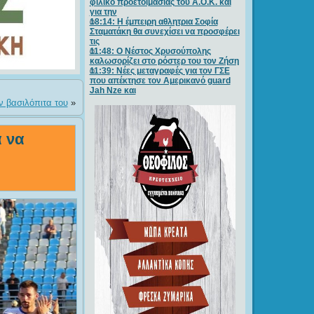
φιλικό προετοιμασίας του Α.Ο.Κ. και
για την
18:14: Η έμπειρη αθλητρια Σοφία
Σταματάκη θα συνεχίσει να προσφέρει
τις
11:48: Ο Νέστος Χρυσούπολης
καλωσορίζει στο ρόστερ του τον Ζήση
11:39: Νέες μεταγραφές για τον ΓΣE
που απέκτησε τον Αμερικανό guard
Jah Nze και
 βασιλόπιτα του
»
α να