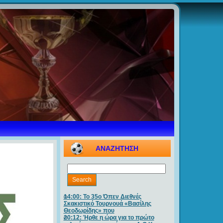
ΑΝΑΖΗΤΗΣΗ
14:00: Το 35ο Όπεν Διεθνές
Σκακιστικό Τουρνουά «Βασίλης
Θεοδωρίδης» που
20:12: Ήρθε η ώρα για το πρώτο