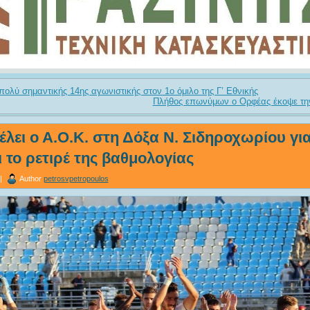
ς πολύ σημαντικής 14ης αγωνιστικής στον 1ο όμιλο της Γ’ Εθνικής
Πλήθος επωνύμων ο Ορφέας έκοψε την
έλει ο Α.Ο.Κ. στη Δόξα Ν. Σιδηροχωρίου γι
 το ρετιρέ της βαθμολογίας
 |
Author
petrosvpetropoulos