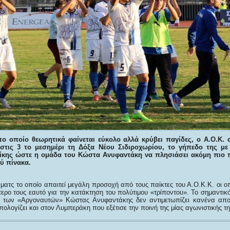
 το οποίο θεωρητικά φαίνεται εύκολο αλλά κρύβει παγίδες, ο Α.Ο.Κ. α
 στις 3 το μεσημέρι τη Δόξα Νέου Σιδιροχωρίου, το γήπεδο της με
νίκης ώστε η ομάδα του Κώστα Ανυφαντάκη να πλησιάσει ακόμη πιο 
ύ πίνακα.
 ματς το οποίο απαιτεί μεγάλη προσοχή από τους παίκτες του Α.Ο.Κ.Κ. οι ο
ερο τους εαυτό για την κατάκτηση του πολύτιμου «τρίποντου». Το σημαντικ
ς των «Αργοναυτών» Κώστας Ανυφαντάκης δεν αντιμετωπίζει κανένα απο
λογίζει και στον Λυμπεράκη που εξέτισε την ποινή της μίας αγωνιστικής της