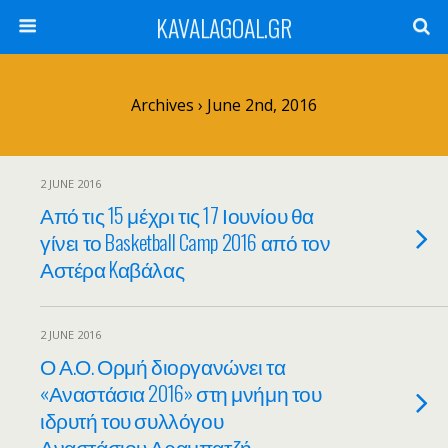
KAVALAGOAL.GR
Archives › June 2nd, 2016
2 JUNE 2016
Από τις 15 μέχρι τις 17 Ιουνίου θα
γίνει το Basketball Camp 2016 από τον
Αστέρα Kαβάλας
2 JUNE 2016
Ο Α.Ο. Ορμή διοργανώνει τα
«Αναστάσια 2016» στη μνήμη του
ιδρυτή του συλλόγου
Αναστάσιου Αραμπατζή