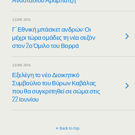
2 JUNE 2016
Γ’ Εθνική μπάσκετ ανδρών: Οι
μέχρι τώρα ομάδες τη νέα σεζόν
στον 2ο Όμιλο του Βορρά
2 JUNE 2016
Εξελέγη το νέο Διοικητικό
Συμβούλιο του Βύρων Καβάλας
που θα συγκρoτηθεί σε σώμα στις
22 Ιουνίου
Back to top