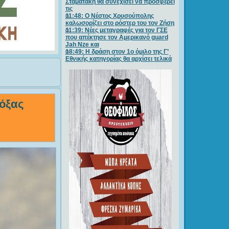
Σταματάκη θα συνεχίσει να προσφέρει
τις
11:48: Ο Νέστος Χρυσούπολης
καλωσορίζει στο ρόστερ του τον Ζήση
11:39: Νέες μεταγραφές για τον ΓΣE
που απέκτησε τον Αμερικανό guard
Jah Nze και
18:49: Η δράση στον 1ο όμιλο της Γ’
Εθνικής κατηγορίας θα αρχίσει τελικά
Δόξας