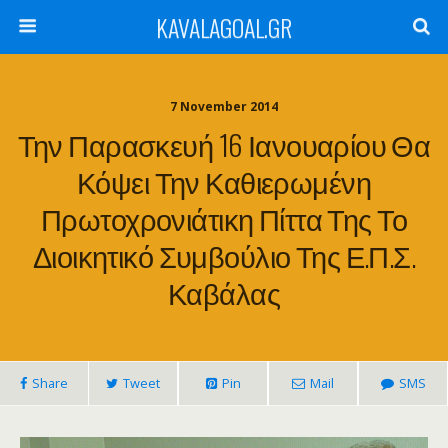
KAVALAGOAL.GR
7 November 2014
Την Παρασκευή 16 Ιανουαρίου Θα
Κόψει Την Καθιερωμένη
Πρωτοχρονιάτικη Πίττα Της Το
Διοικητικό Συμβούλιο Της Ε.Π.Σ.
Καβάλας
Share
Tweet
Pin
Mail
SMS