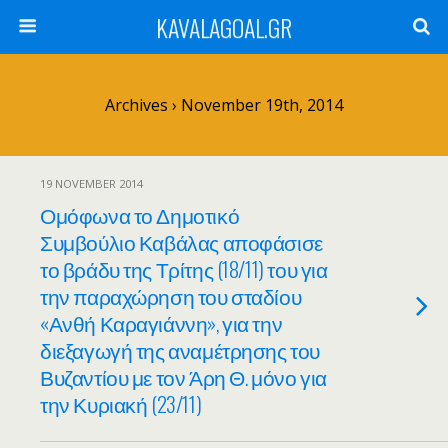
KAVALAGOAL.GR
Archives › November 19th, 2014
19 NOVEMBER 2014
Ομόφωνα το Δημοτικό
Συμβούλιο Καβάλας αποφάσισε
το βράδυ της Τρίτης (18/11) του για
την παραχώρηση του σταδίου
«Ανθή Καραγιάννη», για την
διεξαγωγή της αναμέτρησης του
Βυζαντίου με τον Άρη Θ. μόνο για
την Κυριακή (23/11)