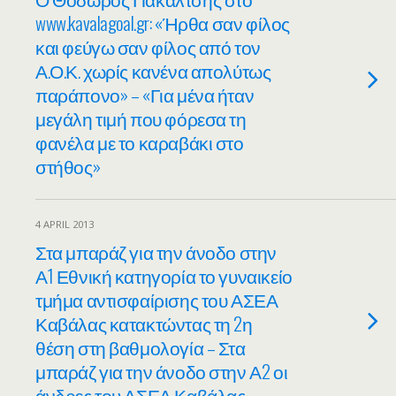
www.kavalagoal.gr: «Ήρθα σαν φίλος
και φεύγω σαν φίλος από τον
Α.Ο.Κ. χωρίς κανένα απολύτως
παράπονο» – «Για μένα ήταν
μεγάλη τιμή που φόρεσα τη
φανέλα με το καραβάκι στο
στήθος»
4 APRIL 2013
Στα μπαράζ για την άνοδο στην
Α1 Εθνική κατηγορία το γυναικείο
τμήμα αντισφαίρισης του ΑΣΕΑ
Καβάλας κατακτώντας τη 2η
θέση στη βαθμολογία – Στα
μπαράζ για την άνοδο στην Α2 οι
άνδρες του ΑΣΕΑ Καβάλας