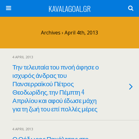
KAVALAGOAL.GR
Archives › April 4th, 2013
4 APRIL 2013
Την τελευταία του πνοή άφησε ο
ισχυρός άνδρας του
Πανσερραϊκού Πέτρος
Θεοδωρίδης, την Πέμπτη 4
Απριλίου και αφού έδωσε μάχη
για τη ζωή του επί πολλές μέρες
4 APRIL 2013
Ο Θόδωρος Πακάλτσης στο