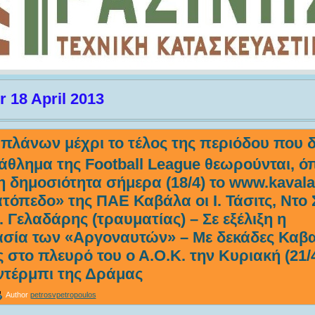
r 18 April 2013
 πλάνων μέχρι το τέλος της περιόδου που 
θλημα της Football League θεωρούνται, ό
η δημοσιότητα σήμερα (18/4) το www.kavala
τόπεδο» της ΠΑΕ Καβάλα οι Ι. Τάσιτς, Ντο 
 Γελαδάρης (τραυματίας) – Σε εξέλιξη η
ασία των «Αργοναυτών» – Με δεκάδες Καβα
 στο πλευρό του ο Α.Ο.Κ. την Κυριακή (21/
 ντέρμπι της Δράμας
Author
petrosvpetropoulos