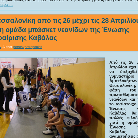
ερα ...
σσαλονίκη από τις 26 μέχρι τις 28 Απριλίο
 η ομάδα μπάσκετ νεανίδων της Ένωσης
αίρισης Καβάλας
Author
petrosvpetropoulos
Από τις 26 μ
Απριλίου έχει
να διεξαχθε
γυμνασ
Αμπελοκ
Θεσσαλονίκη,
φάση του 
πρωταθλήμ
νεανίδων και 
το αντίστοιχο
Ένωσης Καλ
Καβάλας θα
πολλές φιλοδ
γιατί η ομάδ
Ένωσης Καλ
Καβάλας 
αναμετρήσεις 