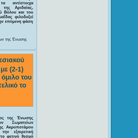
τα αντίστοιχα
 της Αριδαίας,
ύ Βόλου και του
αΐδας φιλοδοξεί
την επόμενη φάση
δων της Ένωσης
εσιακού
ε (2-1)
 όμιλο του
ελικό το
χος της Ένωσης
κών Σωματείων
ης Ακροποτάμου
 την εξαιρετική
το φετινό θεσμό