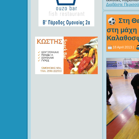
Διαβάστε Περισσότ
Στη Θε
στη μάχη
Καλαθοσφ
18 April 2013 |