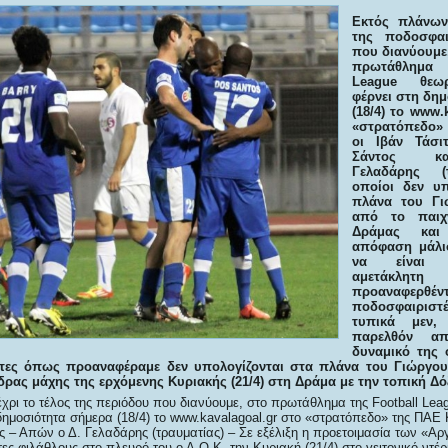
Εκτός πλάνων
της ποδοσφαι
που διανύουμε,
πρωτάθλημα
League θεω
φέρνει στη δη
(18/4) το
www.
«στρατόπεδο»
οι Ιβάν Τάσι
Σάντος κ
Γελαδάρης (
οποίοι δεν υπ
πλάνα του Γι
από το παιχ
Δράμας και
απόφαση μάλισ
να είναι 
αμετάκλη
προαναφερ
ποδοσφαιριστ
τυπικά μεν,
παρελθόν α
δυναμικό της 
ες όπως προαναφέραμε δεν υπολογίζονται στα πλάνα του Γιώργου
δρας μάχης της ερχόμενης Κυριακής (21/4) στη Δράμα με την τοπική Δό
ρι το τέλος της περιόδου που διανύουμε, στο πρωτάθλημα της Football Lea
ημοσιότητα σήμερα (18/4) το www.kavalagoal.gr στο «στρατόπεδο» της ΠΑΕ 
ος – Απών ο Δ. Γελαδάρης (τραυματίας) – Σε εξέλιξη η προετοιμασία των «Α
ς φιλάθλους στο πλευρό του ο Α.Ο.Κ. την Κυριακή (21/4) στο γειτονικό ντέ