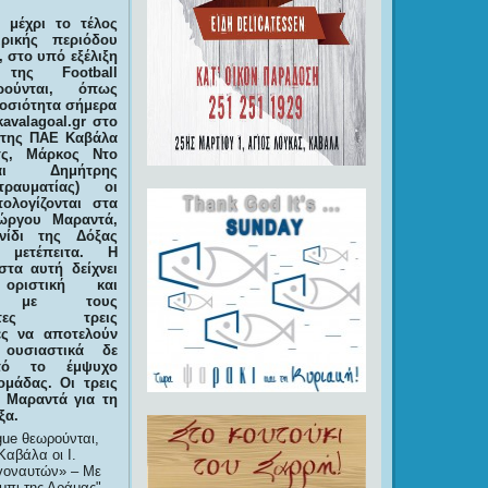
 μέχρι το τέλος
ρικής περιόδου
 στο υπό εξέλιξη
 της Football
ρούνται, όπως
μοσιότητα σήμερα
kavalagoal.
gr στο
 της ΠΑΕ Καβάλα
τς, Μάρκος Ντο
αι Δημήτρης
τραυματίας) οι
ολογίζονται στα
ώργου Μαραντά,
νίδι της Δόξας
 μετέπειτα. Η
τα αυτή δείχνει
οριστική και
τη με τους
θέντες τρεις
ές να αποτελούν
 ουσιαστικά δε
πό το έμψυχο
ομάδας. Οι τρεις
 Μαραντά για τη
ξα.
gue θεωρούνται,
Καβάλα οι Ι.
ργοναυτών» – Με
ρμπι της Δράμας
.