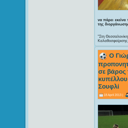
να πάρει εκείνα
της διοργάνωση
Στη Θεσσαλονίκη 
Καλαθοσφαίρισης
Ο Γιώ
προπονητή
σε βάρος 
κυπέλλου 
Σουφλί
18 April 2013 |