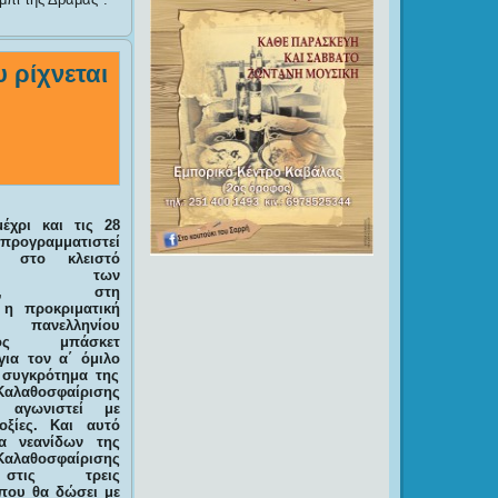
υ ρίχνεται
έχρι και τις 28
 προγραμματιστεί
ί στο κλειστό
τήριο των
ήπων, στη
 η προκριματική
πανελληνίου
ατος μπάσκετ
για τον α΄ όμιλο
 συγκρότημα της
αθοσφαίρισης
 αγωνιστεί με
οξίες. Και αυτό
α νεανίδων της
αθοσφαίρισης
στις τρεις
που θα δώσει με