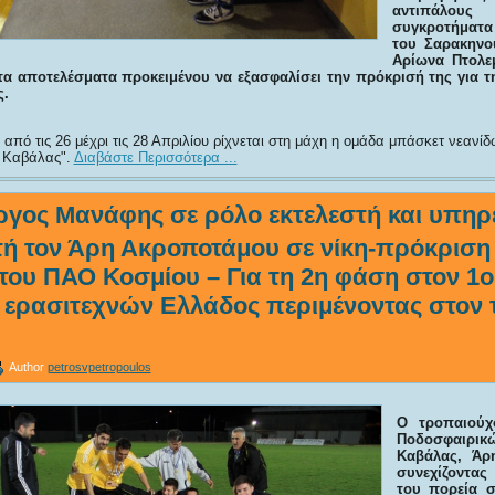
αντιπάλους 
συγκροτήματα
του Σαρακηνο
Αρίωνα Πτολεμ
 τα αποτελέσματα προκειμένου να εξασφαλίσει την πρόκρισή της για 
ς.
από τις 26 μέχρι τις 28 Απριλίου ρίχνεται στη μάχη η ομάδα μπάσκετ νεανί
 Καβάλας
.
Διαβάστε Περισσότερα ...
ργος Μανάφης σε ρόλο εκτελεστή και υπηρ
 τον Άρη Ακροποτάμου σε νίκη-πρόκριση μ
του ΠΑΟ Κοσμίου – Για τη 2η φάση στον 1ο
ερασιτεχνών Ελλάδος περιμένοντας στον τ
Author
petrosvpetropoulos
Ο τροπαιού
Ποδοσφαιρι
Καβάλας, Άρ
συνεχίζοντας
του πορεία σ