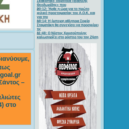
Σκακιστικό Τουρνουά «Βασίλης
Θεοδωρίδης» που
20:12: Ήρθε η ώρα για το πρώτο
φιλικό προετοιμασίας του Α.Ο.Κ. και
για την
18:14: Η έμπειρη αθλητρια Σοφία
Σταματάκη θα συνεχίσει να προσφέρει
τις
11:48: Ο Νέστος Χρυσούπολης
καλωσορίζει στο ρόστερ του τον Ζήση
διανύουμε,
πως
goal.gr
Σάντος –
λιώτες
4) στο