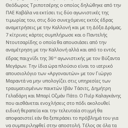
Θεόδωρος Τριποτσέρης ο οποίος δηλώθηκε από την
ΠΑΕ Καβάλα να εκτίσει τις δύο αγωνιστικές της
τιμωρίας του, στις δύο συνεχόμενες εκτός έδρας
αναμετρήσεις με την Καλλονή και με τη Δόξα Δράμας.
7 κίτρινες κάρτες συμπλήρωσε και ο Παντελής
Ντουτσαρίδης ο οποία θα απουσιάσει από την
αναμέτρηση με την Καλλονή αλλά και από το εντός
ης
έδρας παιχνίδι της 36
αγωνιστικής με τον Βύζαντα
Μεγάρων. Την ίδια ώρα πλούσιο είναι το ιατρικό
απουσιολόγιο των «Αργοναυτών» με τον Γιώργο
Μαραντά να μην υπολογίζει στις υπηρεσίες των
τραυματισμένων παικτών Ιβάν Τάσιτς, Δημήτρη
Γελαδάρη και Μπαρί Οζμάν Πάτο. Ο Πιέρ Καλαγκάνης
που αισθάνεται ενοχλήσεις στο πόδι ακολουθεί
ειδική θεραπεία και την τελευταία στιγμή θα
αποφασιστεί εάν θα ξεπεράσει το πρόβλημά του για
να συμπεριληφθεί στην αποστολή. Τέλος σε όλα τα