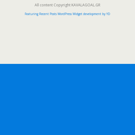
All content Copyright KAVALAGOAL.GR
Featuring Recent Posts WordPress Widget development by YD