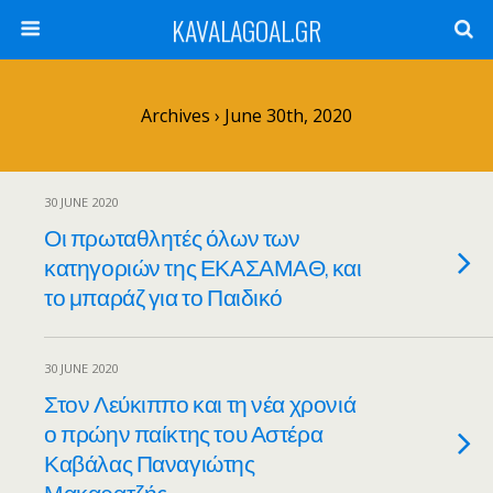
KAVALAGOAL.GR
Archives › June 30th, 2020
30 JUNE 2020
Οι πρωταθλητές όλων των
κατηγοριών της ΕΚΑΣΑΜΑΘ, και
το μπαράζ για το Παιδικό
30 JUNE 2020
Στον Λεύκιππο και τη νέα χρονιά
ο πρώην παίκτης του Αστέρα
Καβάλας Παναγιώτης
Μακαρατζής