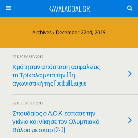
KAVALAGOAL.GR
Archives › December 22nd, 2019
22 DECEMBER 2019
Κράτησαν απόσταση ασφαλείας
τα Τρίκαλα μετά την 13η
αγωνιστική της Football League
22 DECEMBER 2019
Σπουδαίος ο Α.Ο.Κ. έσπασε την
γκίνια και νίκησε τον Ολυμπιακό
Βόλου με σκορ (2-0)