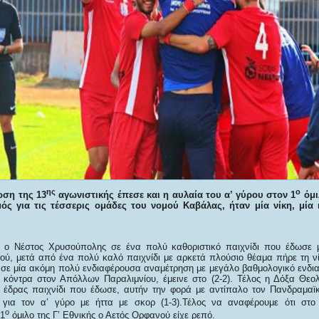
ης
ο
ωση της 13
αγωνιστικής έπεσε και η αυλαία του α’ γύρου στον 1
όμι
ός για τις τέσσερις ομάδες του νομού Καβάλας, ήταν μία νίκη, μία 
α ο Νέστος Χρυσούπολης σε ένα πολύ καθοριστικό παιχνίδι που έδωσε 
ύ, μετά από ένα πολύ καλό παιχνίδι με αρκετά πλούσιο θέαμα πήρε τη νίκ
σε μία ακόμη πολύ ενδιαφέρουσα αναμέτρηση με μεγάλο βαθμολογικό ενδι
κόντρα στον Απόλλων Παραλιμνίου, έμεινε στο (2-2). Τέλος η Δόξα Θεο
 έδρας παιχνίδι που έδωσε, αυτήν την φορά με αντίπαλο τον Πανδραμαϊ
 για τον α’ γύρο με ήττα με σκορ (1-3).Τέλος να αναφέρουμε ότι στο
ο
 1
όμιλο της Γ’ Εθνικής ο Αετός Ορφανού είχε ρεπό.