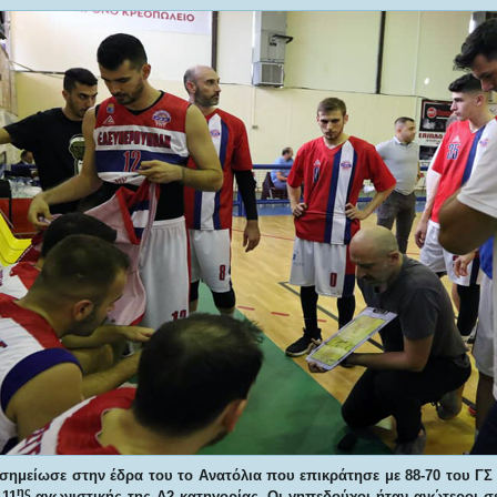
 σημείωσε στην έδρα του το Ανατόλια που επικράτησε με 88-70 του Γ
ης
 11
αγωνιστικής της Α2 κατηγορίας. Οι γηπεδούχοι ήταν ανώτεροι σε