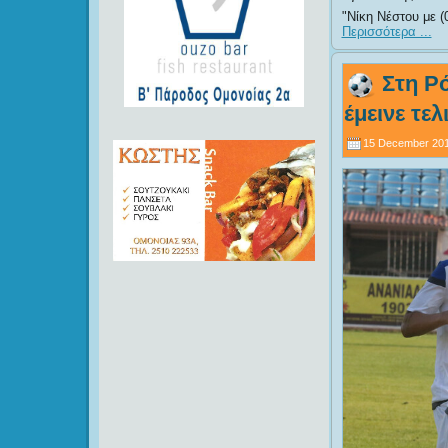
Νίκη Νέστου με (
Περισσότερα ...
Στη Ρό
έμεινε τελ
15 December 201