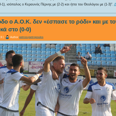
0-1), ισόπαλος ο Κεραυνός Πέρνης με (2-2) και ήττα του Θεολόγου με (1-3)
.
Δ
δο ο Α.Ο.Κ. δεν «έσπασε το ρόδι» και με τ
ικά στο (0-0)
9 |
Author
petrosvpetropoulos