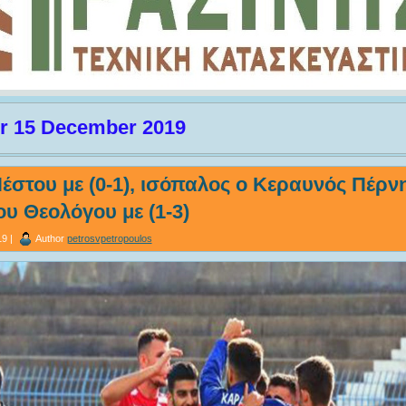
or 15 December 2019
έστου με (0-1), ισόπαλος ο Κεραυνός Πέρνης
ου Θεολόγου με (1-3)
9 |
Author
petrosvpetropoulos