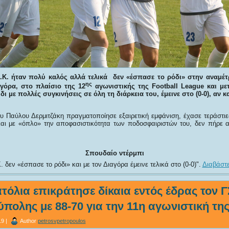
Ο.Κ. ήταν πολύ καλός αλλά τελικά δεν «έσπασε το ρόδι» στην αναμ
ης
γόρα, στο πλαίσιο της 12
αγωνιστικής της
Football
League
και με
ι με πολλές συγκινήσεις σε όλη τη διάρκεια του, έμεινε στο (0-0), αν και
υ Παύλου Δερμιτζάκη πραγματοποίησε εξαιρετική εμφάνιση, έχασε τεράστιες
και με «όπλο» την αποφασιστικότητα των ποδοσφαιριστών του, δεν πήρε α
Σπουδαίο ντέρμπι
. δεν «έσπασε το ρόδι» και με τον Διαγόρα έμεινε τελικά στο (0-0)
.
Διαβάστε
τόλια επικράτησε δίκαια εντός έδρας τον Γ
πολης με 88-70 για την 11η αγωνιστική τη
9 |
Author
petrosvpetropoulos