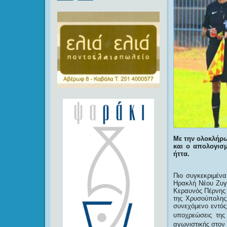
Με την ολοκλήρ
και ο απολογισμ
ήττα.
Πιο συγκεκριμέν
Ηρακλή Νέου Ζυγο
Κεραυνός Πέρνης 
της Χρυσούπολης 
συνεχόμενο εντός
υποχρεώσεις της
αγωνιστικής στον