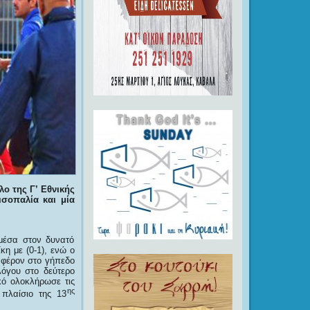
λο της Γ’ Εθνικής
ισοπαλία και μία
μέσα στον δυνατό
η με (0-1), ενώ ο
αφέρον στο γήπεδο
λόγου στο δεύτερο
κό ολοκλήρωσε τις
ης
 πλαίσιο της 13