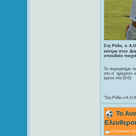
Στη Ρόδο, ο Α.
κόντρα στον Δια
σπουδαίο παιχνίδ
Το συγκρότημα το
στο α’ ημίχρονο 
έμεινε στο (0-0).
Στη Ρόδο ο Α.Ο.Κ
Το Ανα
Ελευθερού
15 December 201