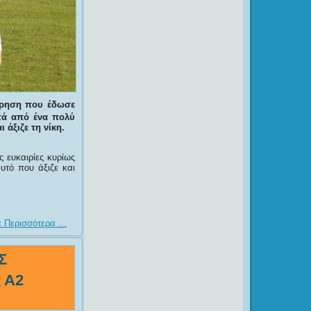
έτρηση που έδωσε
τά από ένα πολύ
 άξιζε τη νίκη.
 ευκαιρίες κυρίως
υτό που άξιζε και
 Περισσότερα ...
Σ
ς Α2