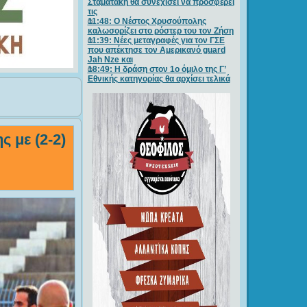
Σταματάκη θα συνεχίσει να προσφέρει
τις
11:48: Ο Νέστος Χρυσούπολης
καλωσορίζει στο ρόστερ του τον Ζήση
11:39: Νέες μεταγραφές για τον ΓΣE
που απέκτησε τον Αμερικανό guard
Jah Nze και
18:49: Η δράση στον 1ο όμιλο της Γ’
Εθνικής κατηγορίας θα αρχίσει τελικά
 με (2-2)