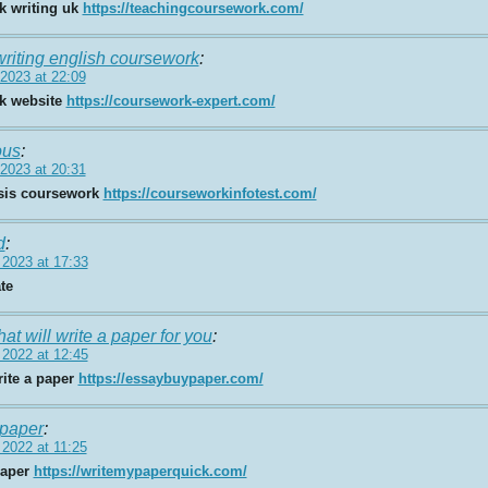
k writing uk
https://teachingcoursework.com/
writing english coursework
:
2023 at 22:09
k website
https://coursework-expert.com/
us
:
2023 at 20:31
ysis coursework
https://courseworkinfotest.com/
d
:
 2023 at 17:33
te
hat will write a paper for you
:
 2022 at 12:45
ite a paper
https://essaybuypaper.com/
 paper
:
 2022 at 11:25
paper
https://writemypaperquick.com/