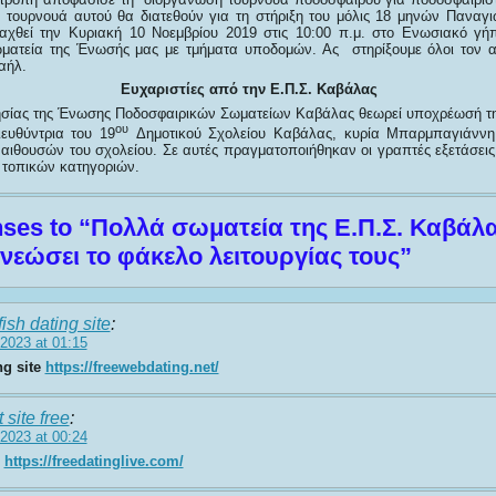
 τουρνουά αυτού θα διατεθούν για τη στήριξη του μόλις 18 μηνών Παναγ
ξαχθεί την Κυριακή 10 Νοεμβρίου 2019 στις 10:00 π.μ. στο Ενωσιακό γ
ματεία της Ένωσής μας με τμήματα υποδομών. Ας στηρίξουμε όλοι τον 
αήλ.
Ευχαριστίες από την Ε.Π.Σ. Καβάλας
ησίας της Ένωσης Ποδοσφαιρικών Σωματείων Καβάλας θεωρεί υποχρέωσή τη
ου
ιευθύντρια του 19
Δημοτικού Σχολείου Καβάλας, κυρία Μπαρμπαγιάννη 
ιθουσών του σχολείου. Σε αυτές πραγματοποιήθηκαν οι γραπτές εξετάσεις 
 τοπικών κατηγοριών.
ses to “Πολλά σωματεία της Ε.Π.Σ. Καβάλα
νεώσει το φάκελο λειτουργίας τους”
fish dating site
:
2023 at 01:15
ng site
https://freewebdating.net/
t site free
:
2023 at 00:24
p
https://freedatinglive.com/