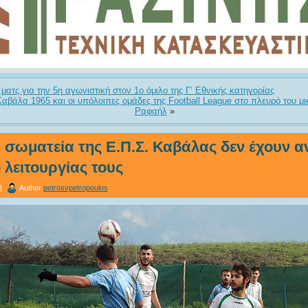
 ματς για την 5η αγωνιστική στον 1ο όμιλο της Γ’ Εθνικής κατηγορίας
Καβάλα 1965 και οι υπόλοιπες ομάδες της Football League στο πλευρό του μ
Ραφαήλ
»
 σωματεία της Ε.Π.Σ. Καβάλας δεν έχουν 
 λειτουργίας τους
 |
Author
petrosvpetropoulos