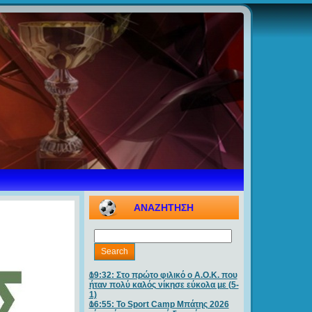
ΑΝΑΖΗΤΗΣΗ
19:32: Στο πρώτο φιλικό ο Α.Ο.Κ. που
ήταν πολύ καλός νίκησε εύκολα με (5-
1)
16:55: Το Sport Camp Μπάτης 2026