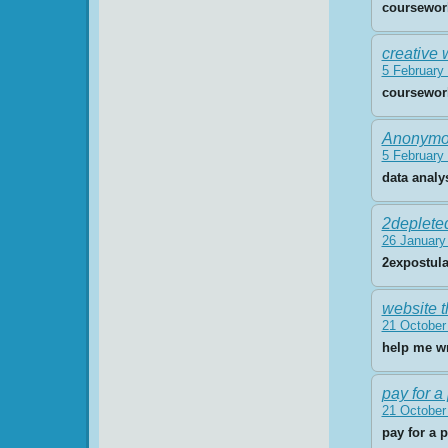
coursewor
creative 
5 February 
coursewor
Anonymo
5 February 
data anal
2deplete
26 January
2expostula
website t
21 October
help me wr
pay for a
21 October
pay for a 