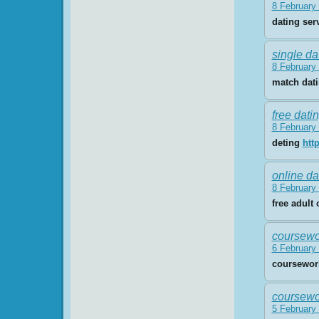
8 February 
dating ser
single da
8 February 
match dat
free dati
8 February 
deting
htt
online da
8 February 
free adult
coursewo
6 February 
coursewor
coursewo
5 February 