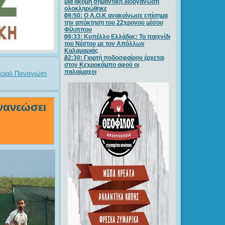
μία ακόμη σημαντική διοργάνωση
ολοκληρώθηκε
09:50: O A.O.K ανακοίνωσε επίσημα
την απόκτηση του 22χρονου μέσου
Φίλιππου
09:33: Κυπέλλο Ελλάδας: Το παιχνίδι
του Νέστου με τον Απόλλων
Καλαμαριάς
22:30: Γιορτή ποδοσφαίρου έρχεται
στον Κεχροκάμπο αφού οι
παλαίμαχοι
ικρού Παναγιώτη
ανανεώσει