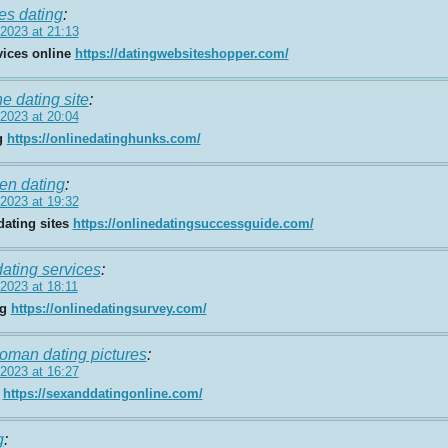
les dating
:
2023 at 21:13
vices online
https://datingwebsiteshopper.com/
ne dating site
:
2023 at 20:04
g
https://onlinedatinghunks.com/
en dating
:
2023 at 19:32
dating sites
https://onlinedatingsuccessguide.com/
 dating services
:
2023 at 18:11
ng
https://onlinedatingsurvey.com/
oman dating pictures
:
2023 at 16:27
b
https://sexanddatingonline.com/
g
: