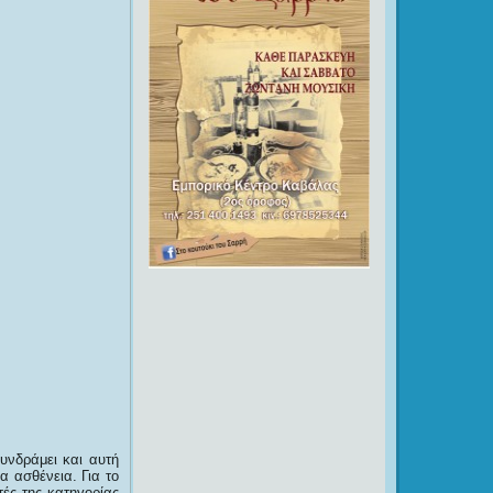
νδράμει και αυτή
α ασθένεια. Για το
ές της κατηγορίας