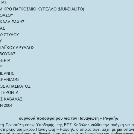
ΙΑΣ
ΙΚΡΟ ΠΑΓΚΟΣΜΙΟ ΚΥΠΕΛΛΟ (MUNDIALITO)
 ΘΑΣΟΥ
ΚΑΛΛΙΡΑΧΗΣ
ΛΑΣ
ΛΥΣΤΥΛΟΥ
Υ
ΑΙΪΚΟΥ ΔΡΥΑΔΟΣ
ΒΟΥΝΑΣ
ΞΕΡΙΑ
Υ
ΠΕΡΝΗΣ
ΚΡΗΝΙΔΩΝ
ΟΣ ΑΓΙΑΣΜΑΤΟΣ
 ΓΕΡΟΝΤΑ
ΕΣ ΚΑΒΑΛΑΣ
Ν 2004
Τουρνουά ποδοσφαίρου για τον Παναγιώτη – Ραφαήλ
οπή Πρωταθλημάτων Υποδομής της ΕΠΣ Καβάλας νιώθει την ανάγκη να συ
τήριξης του μικρού Παναγιώτη – Ραφαήλ, ο οποίος δίνει μάχη με μία σπάνι
τροπή αποφάσισε τη διοργάνωση τουρνουά ποδοσφαίρου για ποδοσφαιριστ