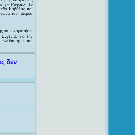
ιώτη – Ραφαήλ. Το
ήπεδο Καβάλας και
αγώνα του μικρού
ς να ευχαριστήσει
Ευγενία, για την
των διαιτητών και
ς δεν