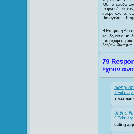
Κ8. Τα έσοδα του
τουρνουά θα διε
αφορά όλα τα σω
Παναγιώτη – Ραφ
Η Επιτροπή Διαιτ
και δημόσια τη δ
παραχώρηση δύο α
βοηθών διαιτητών
79 Respon
έχουν ανα
plenty of 
9 February 
a free dati
dating flir
9 February 
dating ap