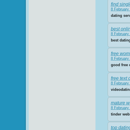
find sing
8 February 
dating ser
best onli
8 February 
best datin
free wom
8 February 
good free 
free text
8 February 
videodati
mature w
8 February 
tinder we
top datin