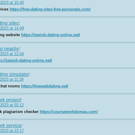
2023 at 15:40
vices
https://free-dating-sites-free-personals.com/
ting sites
:
2023 at 14:09
ing website
https://jewish-dating-online.net/
ng nearby
:
2023 at 12:54
ps://jewish-dating-online.net/
ting simulator
:
2023 at 11:28
 chat rooms
https://freewebdating.net/
rk project
:
2023 at 02:12
k plagiarism checker
https://courseworkdomau.com/
rk service
:
2023 at 23:17