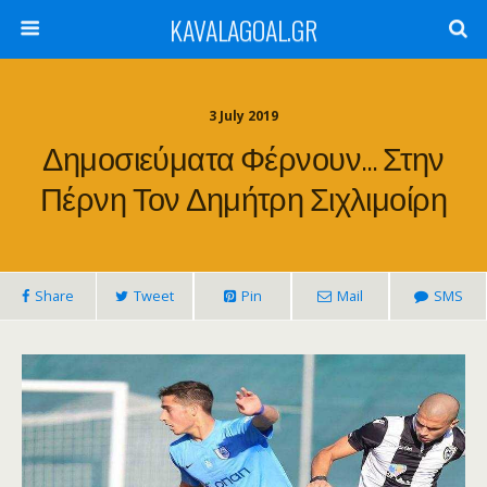
KAVALAGOAL.GR
3 July 2019
Δημοσιεύματα Φέρνουν… Στην
Πέρνη Τον Δημήτρη Σιχλιμοίρη
Share
Tweet
Pin
Mail
SMS