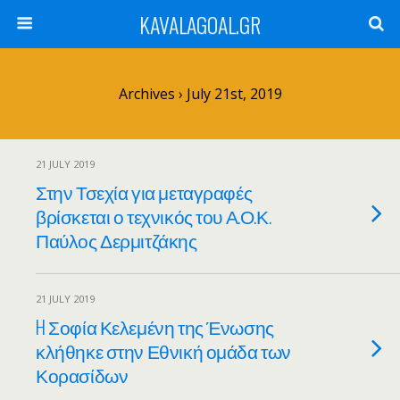
KAVALAGOAL.GR
Archives › July 21st, 2019
21 JULY 2019
Στην Τσεχία για μεταγραφές
βρίσκεται ο τεχνικός του Α.Ο.Κ.
Παύλος Δερμιτζάκης
21 JULY 2019
H Σοφία Κελεμένη της Ένωσης
κλήθηκε στην Εθνική ομάδα των
Κορασίδων