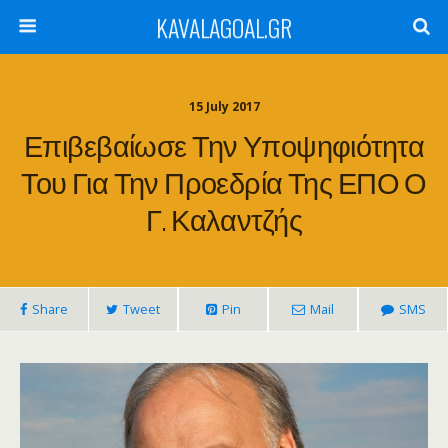
KAVALAGOAL.GR
15 July 2017
Επιβεβαίωσε Την Υποψηφιότητα
Του Για Την Προεδρία Της ΕΠΟ Ο
Γ. Καλαντζής
Share
Tweet
Pin
Mail
SMS