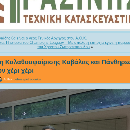
ιάδης θα είναι ο νέος Γενικός Αρχηγός στον Α.Ο.Κ.
έρια. Η ιστορία του Champions League» – Με απόλυτη επιτυχία έγινε η παρου
του Χρήστου Σωτηρακόπουλου
»
 Καλαθοσφαίρισης Καβάλας και Πάνθηρες
ν χέρι χέρι
Author
petrosvpetropoulos