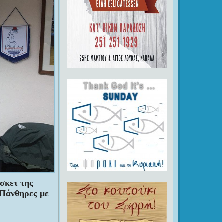
σκετ της
Πάνθηρες με