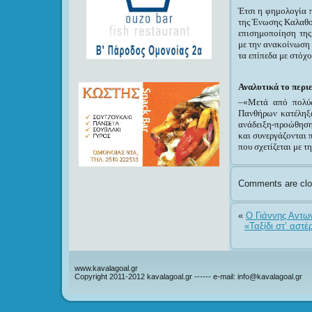
Έτσι η φημολογία π
της Ένωσης Καλαθο
επισημοποίηση της
με
την ανακοίνωση π
τα επίπεδα με στόχ
Αναλυτικά
το περι
–
«Μετά από πολύω
Πανθήρων κατέληξα
ανάδειξη-προώθηση 
και συνεργάζονται 
που σχετίζεται με τ
Comments are clo
«
Ο Γιάννης Αντων
«Ταξίδι στ’ αστ
www.kavalagoal.gr
Copyright 2011-2012 kavalagoal.gr ------ e-mail: info@kavalagoal.gr