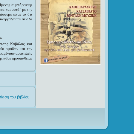
είμενης συμπόρευσης
ρκα και οστά”
με την
ίσουμε είναι το ότι
συνεργάζονται σε όλα
ς:
ρισης Καβάλας και
δύο ομάδων και την
ραμένουν αυτοτελείς
ης κάθε προσπάθειας
σίαση του βιβλίου