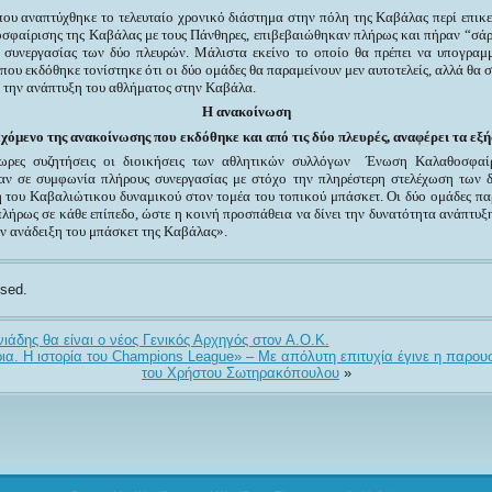
ου αναπτύχθηκε το τελευταίο χρονικό διάστημα
στην
πόλη της
Καβάλα
ς
περί επικ
σφαίρισης της Καβάλας με τους Πάνθηρες, επιβεβαιώθηκαν πλήρως
και πήραν “σά
 συνεργασίας των δ
ύο πλευρών. Μάλιστα εκείνο το οποίο θα πρέπει να υπογραμμ
ου εκδόθηκε τονίστηκε ότι οι δύο ομάδες θα παραμείνουν μεν αυτοτελείς, αλλά θα 
ο την ανάπτυξη του αθλήματος στην Καβάλα.
Η ανακοίνωση
εχόμενο της
ανακοίνωση
ς που εκδόθηκε και από τις δύο πλευρές,
αναφέρει τα εξή
ρες συζητήσεις οι διοικήσεις των αθλητικών συλλόγων Ένωση Καλαθοσφαί
ν σε συμφωνία πλήρους συνεργασίας με στόχο την πληρέστερη στελέχωση των 
του Καβαλιώτικου δυναμικού στον τομέα του τοπικού μπάσκετ. Οι δύο ομάδες πα
πλήρως σε κάθε επίπεδο, ώστε η κοινή προσπάθεια να δίνει την δυνατότητα ανάπτυξ
ην ανάδειξη του μπάσκετ της Καβάλας».
sed.
ιάδης θα είναι ο νέος Γενικός Αρχηγός στον Α.Ο.Κ.
έρια. Η ιστορία του Champions League» – Με απόλυτη επιτυχία έγινε η παρου
του Χρήστου Σωτηρακόπουλου
»