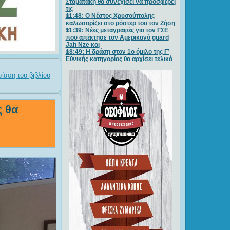
Σταματάκη θα συνεχίσει να προσφέρει
τις
11:48: Ο Νέστος Χρυσούπολης
καλωσορίζει στο ρόστερ του τον Ζήση
11:39: Νέες μεταγραφές για τον ΓΣE
που απέκτησε τον Αμερικανό guard
Jah Nze και
18:49: Η δράση στον 1ο όμιλο της Γ’
Εθνικής κατηγορίας θα αρχίσει τελικά
σίαση του βιβλίου
 θα