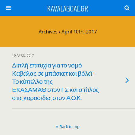
KAVALAGOAL.GR
Archives › April 10th, 2017
10 APRIL 2017
Διπλή επιτυχία για το νομό
Καβάλας σε μπάσκετ και βόλεϊ –
Το κύπελλο της
ΕΚΑΣΑΜΑΘ στον ΓΣ και ο τίτλος
στις κορασίδες στον Α.Ο.Κ.
Back to top