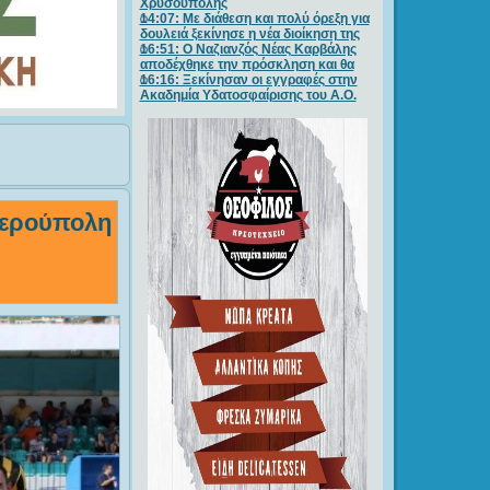
Χρυσούπολης
14:07: Με διάθεση και πολύ όρεξη για
δουλειά ξεκίνησε η νέα διοίκηση της
16:51: Ο Ναζιανζός Νέας Καρβάλης
αποδέχθηκε την πρόσκληση και θα
16:16: Ξεκίνησαν οι εγγραφές στην
Ακαδημία Υδατοσφαίρισης του Α.Ο.
θερούπολη