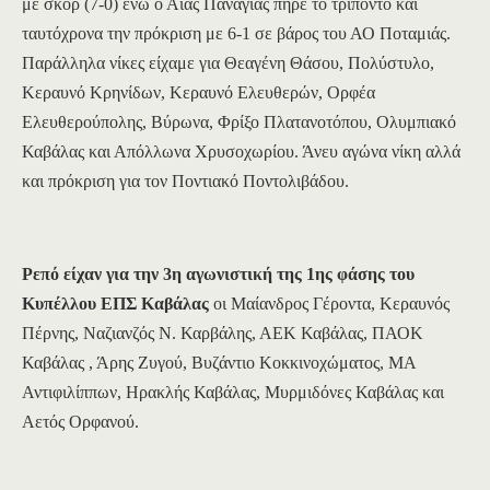
με σκορ (7-0) ενώ ο Αίας Παναγίας πήρε το τρίποντο και
ταυτόχρονα την πρόκριση με 6-1 σε βάρος του ΑΟ Ποταμιάς.
Παράλληλα νίκες είχαμε για Θεαγένη Θάσου, Πολύστυλο,
Κεραυνό Κρηνίδων, Κεραυνό Ελευθερών, Ορφέα
Ελευθερούπολης, Βύρωνα, Φρίξο Πλατανοτόπου, Ολυμπιακό
Καβάλας και Απόλλωνα Χρυσοχωρίου. Άνευ αγώνα νίκη αλλά
και πρόκριση για τον Ποντιακό Ποντολιβάδου.
Ρεπό
είχαν για την
3η
αγωνιστική της 1ης
φάσης του
Κυπέλλου ΕΠΣ Καβάλας
οι Μαίανδρος Γέροντα, Κεραυνός
Πέρνης, Ναζιανζός Ν. Καρβάλης, ΑΕΚ Καβάλας, ΠΑΟΚ
Καβάλας , Άρης Ζυγού, Βυζάντιο Κοκκινοχώματος, ΜΑ
Αντιφιλίππων, Ηρακλής Καβάλας, Μυρμιδόνες Καβάλας και
Αετός Ορφανού.