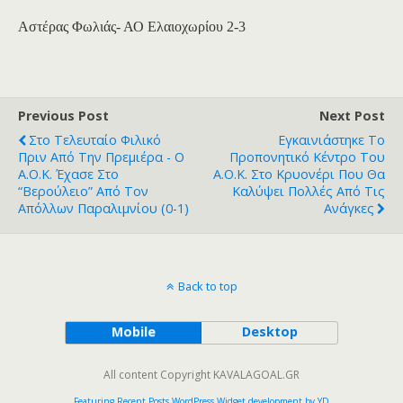
Αστέρας Φωλιάς- ΑΟ Ελαιοχωρίου 2-3
Previous Post
Next Post
Στο Τελευταίο Φιλικό
Εγκαινιάστηκε Το
Πριν Από Την Πρεμιέρα - Ο
Προπονητικό Κέντρο Του
Α.Ο.Κ. Έχασε Στο
Α.Ο.Κ. Στο Κρυονέρι Που Θα
“Βερούλειο” Από Τον
Καλύψει Πολλές Από Τις
Απόλλων Παραλιμνίου (0-1)
Ανάγκες
Back to top
Mobile
Desktop
All content Copyright KAVALAGOAL.GR
Featuring Recent Posts WordPress Widget development by YD