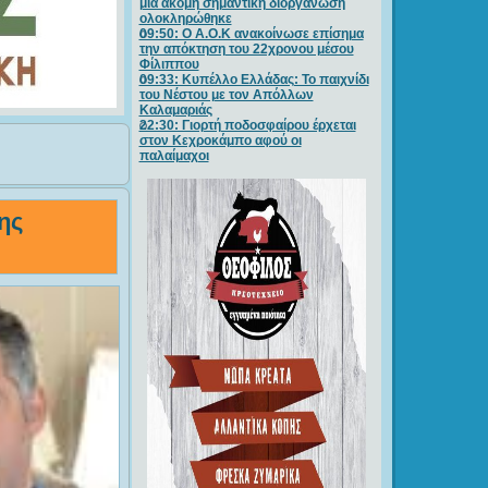
μία ακόμη σημαντική διοργάνωση
ολοκληρώθηκε
09:50: O A.O.K ανακοίνωσε επίσημα
την απόκτηση του 22χρονου μέσου
Φίλιππου
09:33: Κυπέλλο Ελλάδας: Το παιχνίδι
του Νέστου με τον Απόλλων
Καλαμαριάς
22:30: Γιορτή ποδοσφαίρου έρχεται
στον Κεχροκάμπο αφού οι
παλαίμαχοι
ης