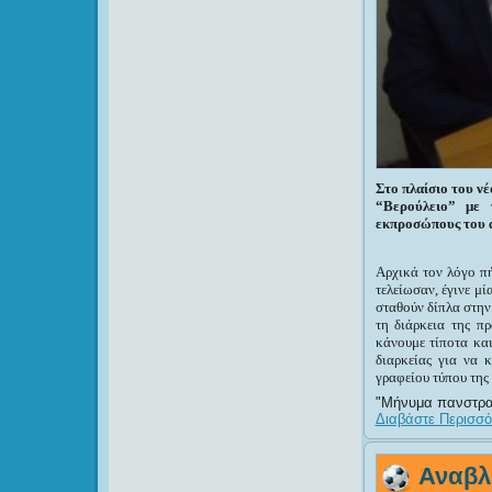
Στο πλαίσιο του νέ
“Βερούλειο” με 
εκπροσώπους του α
Αρχικά τον λόγο π
τελείωσαν, έγινε μ
σταθούν δίπλα στην
τη διάρκεια της π
κάνουμε τίποτα και
διαρκείας για να 
γραφείου τύπου της
Μήνυμα πανστρατι
Διαβάστε Περισσότ
Αναβλ