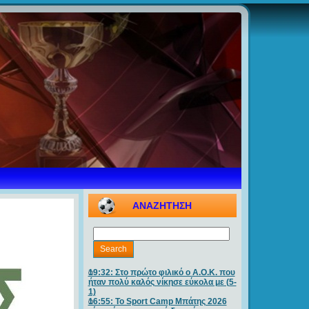
ΑΝΑΖΗΤΗΣΗ
19:32: Στο πρώτο φιλικό ο Α.Ο.Κ. που
ήταν πολύ καλός νίκησε εύκολα με (5-
1)
16:55: Το Sport Camp Μπάτης 2026