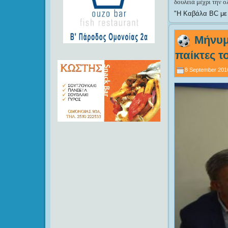
δουλειά μέχρι την 
Η Καβάλα BC με 
Μήνυμ
παίκτες τ
8 September 201