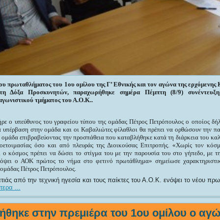
ου πρωταθλήματος του 1ου ομίλου της Γ’ Εθνικής και τον αγώνα της ερχόμενης 
τη Δόξα Προσκυνητών, παραχωρήθηκε σημέρα Πέμπτη (8/9) συνέντευξ
γωνιστικού τμήματος του Α.Ο.Κ..
ήρε ο υπεύθυνος του γραφείου τύπου της ομάδας Πέτρος Πετρόπουλος ο οποίος δ
ία υπέρβαση στην ομάδα και οι Καβαλιώτες φίλαθλοι θα πρέπει να ορθώσουν την πα
 ομάδα επιβραβεύοντας την προσπάθεια που καταβλήθηκε κατά τη διάρκεια του κα
ροετοιμασίας όσο και από πλευράς της Διοικούσας Επιτροπής. «Χωρίς τον κόσ
 ο κόσμος πρέπει να δώσει το στίγμα του με την παρουσία του στο γήπεδο, με τ
κόψει ο ΑΟΚ πρώτος το νήμα στο φετινό πρωτάθλημα» σημείωσε χαρακτηριστι
 ομάδας Πέτρος Πετρόπουλος.
άς από την τεχνική ηγεσία και τους παίκτες του Α.Ο.Κ. ενόψει το νέου πρ
ερα ...
ήθηκε στην πρεμιέρα του 1ου ομίλου ο αγώ