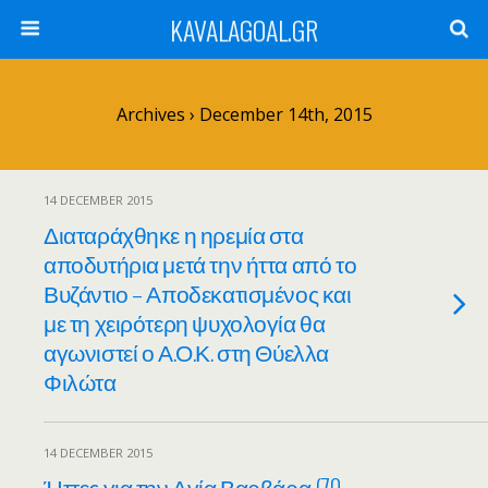
KAVALAGOAL.GR
Archives › December 14th, 2015
14 DECEMBER 2015
Διαταράχθηκε η ηρεμία στα
αποδυτήρια μετά την ήττα από το
Βυζάντιο – Αποδεκατισμένος και
με τη χειρότερη ψυχολογία θα
αγωνιστεί ο Α.Ο.Κ. στη Θύελλα
Φιλώτα
14 DECEMBER 2015
Ήττες για την Αγία Βαρβάρα (70-