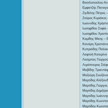
Βασιλοπούλου Αν
Εμφιετζής Παναγι
Ζιγδέλης Πέτρο
Ζούρος Κυριάκος 
Ιωαννίδης Χρήστο
Ιωσηφίδου Σοφία
Ιωσηφίδου Χριστί
Καμίδης Μίκης – 
Κανάρη Χριστιάνα
Κυπριάδης Πολύκα
Λαφτσή Κατερίνα
Λιούμπας Γιώργο
Λυρόπουρος Στέφ
Μαβίδης Τριαντάφ
Μαζούρη Σουζάνα
Μαρτίδης Αλέξαν
Μαρτίδης Γιώργος
Μαρτίδης Δημήτρι
Μαρτίδης Ιωάννης
Μαρτίδης Κωνσταν
Μαρτίδου Κωνστα