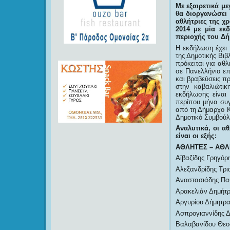
Με εξαιρετικά μ
θα διοργανώσει 
αθλήτριες της χ
2014 με μία εκ
περιοχής του Δή
Η εκδήλωση έχει 
της Δημοτικής Βι
πρόκειται για αθ
σε Πανελλήνιο επ
και βραβεύσεις π
στην καβαλιώτικ
εκδήλωσης είναι
περίπου μήνα συγ
από τη Δήμαρχο 
Δημοτικό Συμβού
Αναλυτικά, οι α
είναι οι εξής:
ΑΘΛΗΤΕΣ – ΑΘΛ
Αϊβαζίδης Γρηγόρ
Αλεξανδρίδης Τρι
Αναστασιάδης Πα
Αρακελιάν Δημήτρ
Αργυρίου Δήμητρα
Ασπρογιαννίδης Δ
Βαλαβανίδου Θεοδ