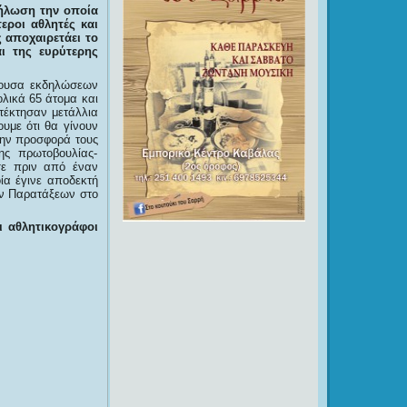
κδήλωση την οποία
εροι αθλητές και
ς αποχαιρετάει το
ι της ευρύτερης
ίθουσα εκδηλώσεων
ολικά 65 άτομα και
τέκτησαν μετάλλια
υμε ότι θα γίνουν
την προσφορά τους
ης πρωτοβουλίας-
σε πριν από έναν
ία έγινε αποδεκτή
ων Παρατάξεων στο
ι αθλητικογράφοι