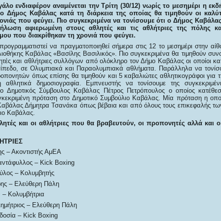
εγάλο ενδιαφέρον αναμένεται την Τρίτη (30/12) νωρίς το μεσημέρι η ε
ο Δήμος Καβάλας κατά τη διάρκεια της οποίας θα τιμηθούν οι καλύτ
ρονιάς που φεύγει. Πιο συγκεκριμένα να τονίσουμε ότι ο Δήμος Καβάλα
δήλωση αφιερωμένη στους αθλητές και τις αθλήτριες της πόλης κα
μου που διακρίθηκαν τη χρονιά που φεύγει.
προγραμματιστεί να πραγματοποιηθεί σήμερα στις 12 το μεσημέρι στην α
βλιοθήκης Καβάλας «Βασίλης Βασιλικός». Πιο συγκεκριμένα θα τιμηθούν συν
λητές και αθλήτριες συλλόγων από ολόκληρο τον Δήμο Καβάλας οι οποίοι κα
ίπεδο, σε Ολυμπιακά και Παραολυμπιακά αθλήματα. Παράλληλα να τονίσο
ροπονητών όπως επίσης θα τιμηθούν και 5 καβαλιώτες αθλητικογράφοι για 
η αθλητικά δημοσιογραφία. Εμπνευστής να τονίσουμε της συγκεκριμέν
 ο Δημοτικός Σύμβουλος Καβάλας Πέτρος Πετρόπουλος ο οποίος κατέθε
κεκριμένη πρόταση στο Δημοτικό Συμβούλιο Καβάλας. Μία πρόταση η οπο
Καβάλας Δήμητρα Τσανάκα όπως βέβαια και από όλους τους επικεφαλής τ
λιο Καβάλας.
θλητές και οι αθλήτριες που θα βραβευτούν, οι προπονητές αλλά και ο
ΗΤΡΙΕΣ
ης – Ακοντιστής ΑμΕΑ
αντάφυλλος – Kick Boxing
ύλος – Κολυμβητής
ης – Ελεύθερη Πάλη
 – Κολυμβήτρια
ημήτριος – Ελεύθερη Πάλη
οσία – Kick Boxing