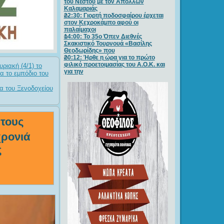
του Νέστου με τον Απόλλων
Καλαμαριάς
22:30: Γιορτή ποδοσφαίρου έρχεται
στον Κεχροκάμπο αφού οι
παλαίμαχοι
14:00: Το 35ο Όπεν Διεθνές
Σκακιστικό Τουρνουά «Βασίλης
Θεοδωρίδης» που
20:12: Ήρθε η ώρα για το πρώτο
φιλικό προετοιμασίας του Α.Ο.Κ. και
ριακή (4/1) το
για την
α το εμπόδιο του
σα του Ξενοδοχείου
 τους
χρονιά
ς