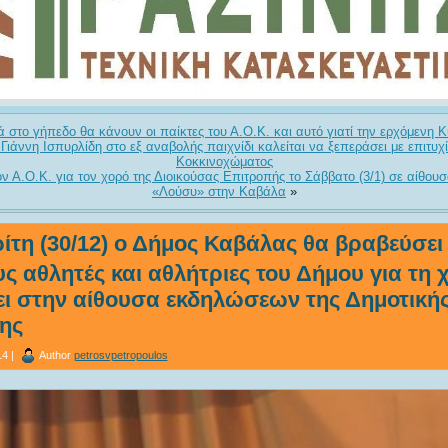
 στο γήπεδο θα κάνουν οι παίκτες του Α.Ο.Κ. και αυτό γιατί την ερχόμενη Κυ
Γιάννη Ισπυρλίδη στο εξ αναβολής παιχνίδι καλείται να ξεπεράσει με επιτυχί
Κοκκινοχώματος
ον Α.Ο.Κ. για τον χορό της Διοικούσας Επιτροπής το Σάββατο (3/1) σε αίθου
«Λούσυ» στην Καβάλα
»
ίτη (30/12) ο Δήμος Καβάλας θα βραβεύσει
ς αθλητές και αθλήτριες του Δήμου για τη 
ι στην αίθουσα εκδηλώσεων της Δημοτική
ης
4 |
Author
petrosvpetropoulos