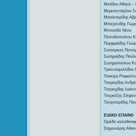
Ματίδου Αθηνά –
Μερεσεντόγλου Σ
Μπαϊκταρίδης Αβ
Μπαχανίδης Γιώρ
Μπουσδά Νένα
Παπαδοπούλου Κα
Πορφιριάδης Γεώρ
Συσούρκας Πανα
Σωτηριάδης Παύλ
Σωτηροπούλου Κ
Τριανταφυλλίδου
Τσακίρη Ραφαέλ
Τσεραχίδης Ανδρ
Τσεραχίδης Ιωάνν
Τσερκέζης Στέφαν
Τσοχαταρίδης Παν
ΕΙΔΙΚΟ ΕΠΑΙΝΟ
Ομάδα καλαθοσφαί
Στημονιάρης Αθα