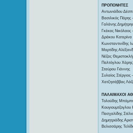
ΠΡΟΠΟΝΗΤΕΣ
Αντωνιάδου Δέσπ
Βασιλικός Πάρης 
Γαλάνης Δημήτρ
Γκέκας Νικόλαος
Δράκου Κατερίνα
Κωνσταντινίδης Ι
Μαρτίδης Αλέξαν
Νέζας Θεμιστοκλ
Παλτόγλου Χάρης
Σταύρου Γιάννης
Συλαίος Στέργιος
Χατζησάββας Λάζ
ΠΑΛΑΙΜΑΧΟΙ ΑΘ
Τολούδης Μπάμπ
Κουγιουμτζογλου
Πασχαλίδης Στέλι
Δημητριάδης Αριστ
Βελισσάρης Τελίδ