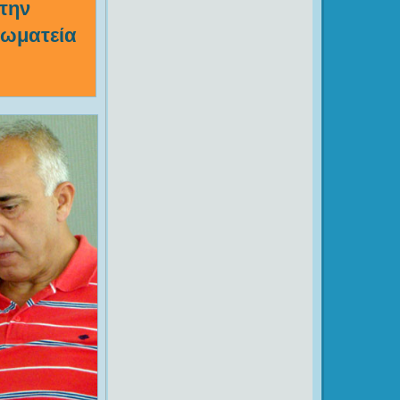
 την
σωματεία