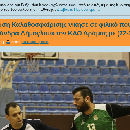
ουλος του Βυζαντίου Κοκκινοχώματος είναι, από το απόγευμα της Κυριακής
 του 1ου ομίλου της Γ’ Εθνικής
.
Διαβάστε Περισσότερα ...
ση Καλαθοσφαίρισης νίκησε σε φιλικό πο
άνδρα Δήμογλου» τον ΚΑΟ Δράμας με (72-
4 |
Author
petrosvpetropoulos