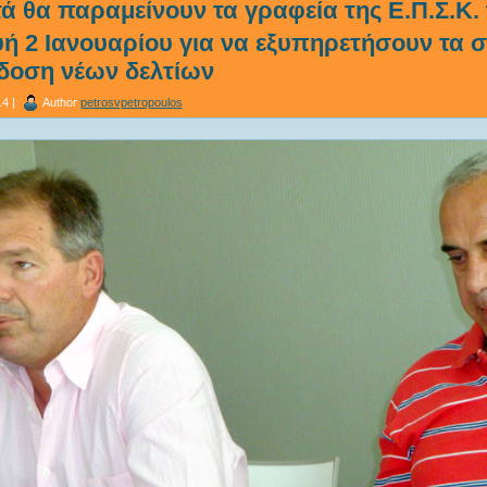
ά θα παραμείνουν τα γραφεία της Ε.Π.Σ.Κ.
 2 Ιανουαρίου για να εξυπηρετήσουν τα 
κδοση νέων δελτίων
4 |
Author
petrosvpetropoulos