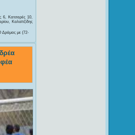
ς 6, Κατσαρές 10,
ρίου, Καλαϊτζίδης
 Δράμας με (72-
νδρέα
ρφέα