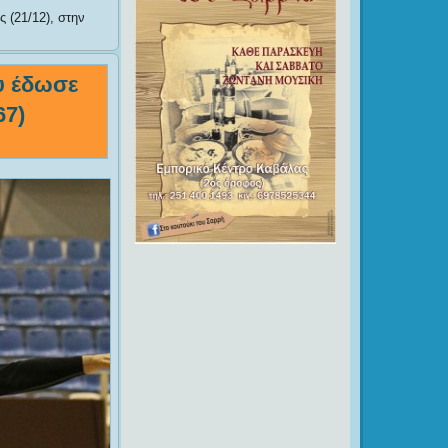
 (21/12), στην
υ έδωσε
67)