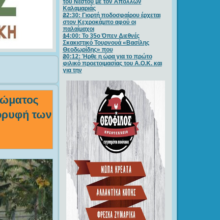
του Νέστου με τον Απόλλων
Καλαμαριάς
22:30: Γιορτή ποδοσφαίρου έρχεται
στον Κεχροκάμπο αφού οι
παλαίμαχοι
14:00: Το 35ο Όπεν Διεθνές
Σκακιστικό Τουρνουά «Βασίλης
Θεοδωρίδης» που
20:12: Ήρθε η ώρα για το πρώτο
φιλικό προετοιμασίας του Α.Ο.Κ. και
για την
χώματος
κορυφή των