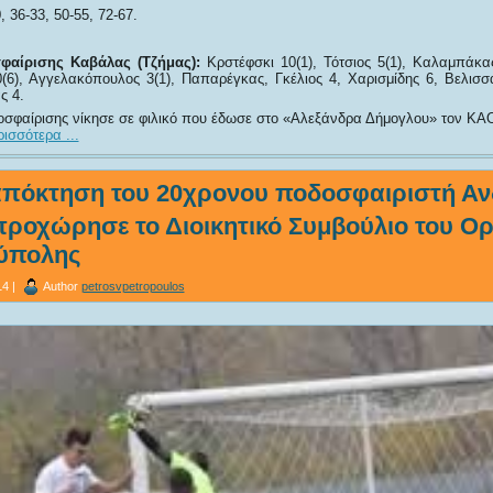
, 36-33, 50-55, 72-67.
αίρισης Καβάλας (Τζήμας):
Κρστέφσκι 10(1), Τότσιος 5(1), Καλαμπάκα
6), Αγγελακόπουλος 3(1), Παπαρέγκας, Γκέλιος 4, Χαρισμίδης 6, Βελισσα
ς 4.
φαίρισης νίκησε σε φιλικό που έδωσε στο «Αλεξάνδρα Δήμογλου» τον ΚΑΟ
ισσότερα ...
απόκτηση του 20χρονου ποδοσφαιριστή Α
προχώρησε το Διοικητικό Συμβούλιο του Ο
ύπολης
4 |
Author
petrosvpetropoulos