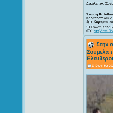
Δεκάλεπτα:
21-20
Ένωση Καλαθοσφ
Καραποστόλου 20(
4(1), Καράμπουλα
Η Ένωση Καλαθοσ
67)
.
Διαβάστε Περ
Στην 
Σουμελά 
Ελευθερο
23 December 201