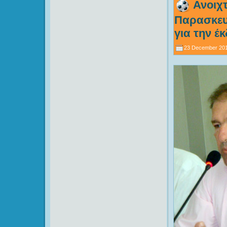
Ανοιχτ
Παρασκευή
για την έ
23 December 201