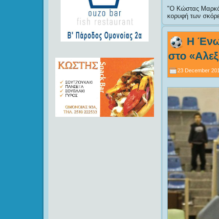
Ο Κώστας Μαρκόπ
κορυφή των σκόρερ
Η Ένω
στο «Αλεξ
23 December 201