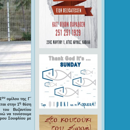
ου
1
ομίλου της Γ΄
η
ται στην 1
θέση
 του Βυζαντίου
ενώ να τονίσουμε
βρου Σουφλίου με