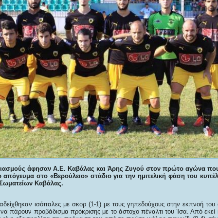
ριασμούς άφησαν Α.Ε. Καβάλας και Άρης Ζυγού στον πρώτο αγώνα πο
το απόγευμα στο «Βερούλειο» στάδιο για την ημιτελική φάση του κυπ
Σωματείων Καβάλας.
αδείχθηκαν ισόπαλες με σκορ (1-1) με τους γηπεδούχους στην εκπνοή το
α να πάρουν προβάδισμα πρόκρισης με το άστοχο πέναλτι του Ίσα. Από εκεί