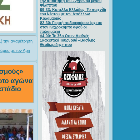
την απόκτηση του 22χρονου μέσου
Φίλιππου
09:33: Κυπέλλο Ελλάδας: Το παιχνίδι
του Νέστου με τον Απόλλων
Καλαμαριάς
22:30: Γιορτή ποδοσφαίρου έρχεται
στον Κεχροκάμπο αφού οι
παλαίμαχοι
14:00: Το 35ο Όπεν Διεθνές
Σκακιστικό Τουρνουά «Βασίλης
1) την αναμέτρηση
Θεοδωρίδης» που
άμου με τον Άρη
σμούς»
ρώτο αγώνα
στάδιο