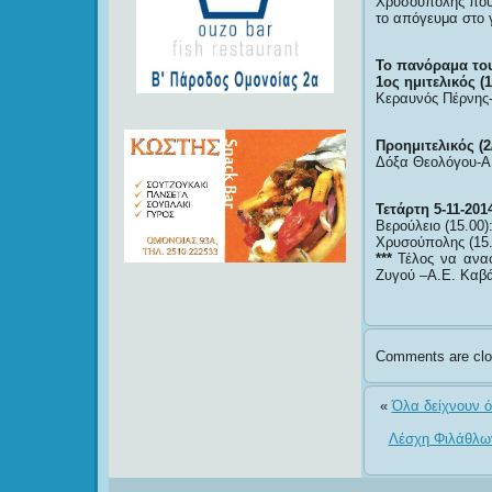
Χρυσούπολης που ε
το απόγευμα στο γ
Το πανόραμα το
1ος ημιτελικός (1
Κεραυνός Πέρνης
Προημιτελικός (2
Δόξα Θεολόγου-Α
Τετάρτη 5-11-2014
Βερούλειο (15.00)
Χρυσούπολης (15.
***
Τέλος να αναφ
Ζυγού –Α.Ε. Καβ
Comments are clo
«
Όλα δείχνουν ό
Λέσχη Φιλάθλων