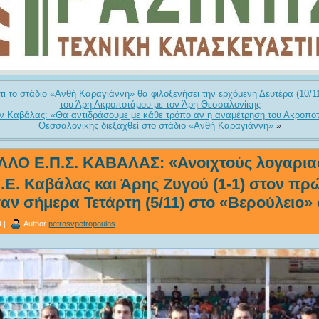
τι το στάδιο «Ανθή Καραγιάννη» θα φιλοξενήσει την ερχόμενη Δευτέρα (10/1
του Άρη Ακροποτάμου με τον Άρη Θεσσαλονίκης
 Καβάλας: «Θα αντιδράσουμε με κάθε τρόπο αν η αναμέτρηση του Ακροποτ
Θεσσαλονίκης διεξαχθεί στο στάδιο «Ανθή Καραγιάννη»
»
ΛΟ Ε.Π.Σ. ΚΑΒΑΛΑΣ: «Ανοιχτούς λογαρια
Ε. Καβάλας και Άρης Ζυγού (1-1) στον π
ν σήμερα Τετάρτη (5/11) στο «Βερούλειο» 
 |
Author
petrosvpetropoulos