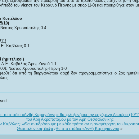
ίχε εξασφαλίσει την πρόκριση του από το πρώτο κιόλας παιχνίδι (0-4) σήμ
ήπεδό του νίκησε τον Κεραυνό Πέρνης με σκορ (1-0) και προκρίθηκε στον με
υ Κυπέλλου
5/10)
-Νέστος Χρυσούπολης 0-4
/11)
.Ε. Καβάλας 0-1
 (ημιτελικοί)
: Α.Ε. Καβάλας-Άρης Ζυγού 1-1
00): Νέστος Χρυσούπολης-Πέρνη 1-0
ερθεί ότι από τη διοργανώτρια αρχή δεν προγραμματίστηκε ο 2ος ημιτελ
άλας.
sed.
τι το στάδιο «Ανθή Καραγιάννη» θα φιλοξενήσει την ερχόμενη Δευτέρα (10/1
του Άρη Ακροποτάμου με τον Άρη Θεσσαλονίκης
 Καβάλας: «Θα αντιδράσουμε με κάθε τρόπο αν η αναμέτρηση του Ακροποτ
Θεσσαλονίκης διεξαχθεί στο στάδιο «Ανθή Καραγιάννη»
»