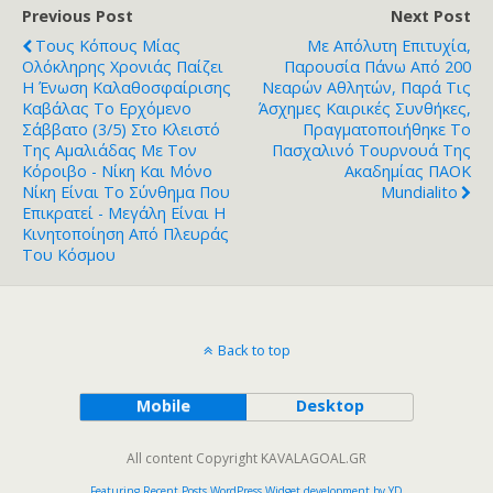
Previous Post
Next Post
Τους Κόπους Μίας
Με Απόλυτη Επιτυχία,
Ολόκληρης Χρονιάς Παίζει
Παρουσία Πάνω Από 200
Η Ένωση Καλαθοσφαίρισης
Νεαρών Αθλητών, Παρά Τις
Kαβάλας Το Ερχόμενο
Άσχημες Καιρικές Συνθήκες,
Σάββατο (3/5) Στο Κλειστό
Πραγματοποιήθηκε Το
Της Αμαλιάδας Με Τον
Πασχαλινό Τουρνουά Της
Κόροιβο - Νίκη Και Μόνο
Ακαδημίας ΠΑΟΚ
Νίκη Είναι Το Σύνθημα Που
Mundialito
Επικρατεί - Μεγάλη Είναι Η
Κινητοποίηση Από Πλευράς
Του Κόσμου
Back to top
Mobile
Desktop
All content Copyright KAVALAGOAL.GR
Featuring Recent Posts WordPress Widget development by YD