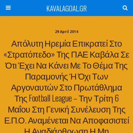
KAVALAGOAL.GR
29 April 2014
Απόλυτη Ηρεμία Επικρατεί Στο
«στρατόπεδο» Της ΠΑΕ Καβάλα Σε
Ότι Έχει Να Κάνει Με Το Θέμα Της
Παραμονής Ή Όχι Των
Αργοναυτών Στο Πρωτάθλημα
Της Football League – Την Τρίτη 6
Μαΐου Στη Γενική Συνέλευση Της
Ε.Π.Ο. Αναμένεται Να Αποφασιστεί
Η Αναδιάρθρωση Η Μη