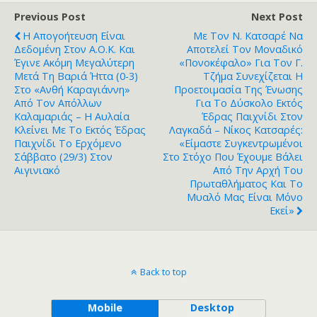
Previous Post
Next Post
Η Απογοήτευση Είναι
Με Τον Ν. Κατσαρέ Να
Δεδομένη Στον Α.Ο.Κ. Και
Αποτελεί Τον Μοναδικό
Έγινε Ακόμη Μεγαλύτερη
«πονοκέφαλο» Για Τον Γ.
Μετά Τη Βαριά Ήττα (0-3)
Τζήμα Συνεχίζεται Η
Στο «Ανθή Καραγιάννη»
Προετοιμασία Της Ένωσης
Από Τον Απόλλων
Για Το Δύσκολο Εκτός
Καλαμαριάς – Η Αυλαία
Έδρας Παιχνίδι Στον
Κλείνει Με Το Εκτός Έδρας
Λαγκαδά – Νίκος Κατσαρές:
Παιχνίδι Το Ερχόμενο
«Είμαστε Συγκεντρωμένοι
Σάββατο (29/3) Στον
Στο Στόχο Που Έχουμε Βάλει
Αιγινιακό
Από Την Αρχή Του
Πρωταθλήματος Και Το
Μυαλό Μας Είναι Μόνο
Εκεί»
Back to top
Mobile
Desktop