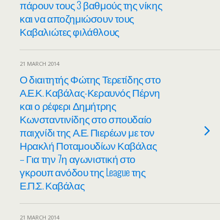
πάρουν τους 3 βαθμούς της νίκης
και να αποζημιώσουν τους
Καβαλιώτες φιλάθλους
21 MARCH 2014
Ο διαιτητής Φώτης Τερετίδης στο
Α.Ε.Κ. Καβάλας-Κεραυνός Πέρνη
και ο ρέφερι Δημήτρης
Κωνσταντινίδης στο σπουδαίο
παιχνίδι της Α.Ε. Πιερέων με τον
Ηρακλή Ποταμουδίων Καβάλας
– Για την 7η αγωνιστική στο
γκρουπ ανόδου της League της
Ε.Π.Σ. Καβάλας
21 MARCH 2014