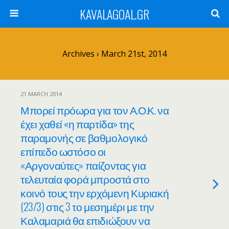
KAVALAGOAL.GR
Archives › March 21st, 2014
21 MARCH 2014
Μπορεί πρόωρα για τον Α.Ο.Κ. να
έχει χαθεί «η παρτίδα» της
παραμονής σε βαθμολογικό
επίπεδο ωστόσο οι
«Αργοναύτες» παίζοντας για
τελευταία φορά μπροστά στο
κοινό τους την ερχόμενη Κυριακή
(23/3) στις 3 το μεσημέρι με την
Καλαμαριά θα επιδιώξουν να