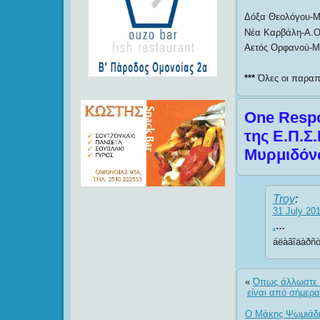
Δόξα Θεολόγου-Μ
Νέα Καρβάλη-Α.Ο
Αετός Ορφανού-Μ
***
Όλες οι παραπά
One Respo
της Ε.Π.Σ
Μυρμιδόνω
Troy
:
31 July 201
.
…
áëàãîäàðñ
«
Όπως άλλωστε α
είναι από σήμερα
Ο Μάκης Ψωμιάδη