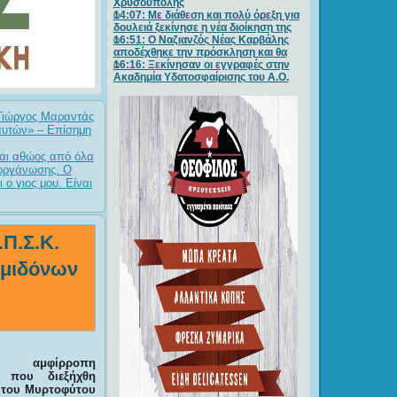
Χρυσούπολης
14:07: Με διάθεση και πολύ όρεξη για
δουλειά ξεκίνησε η νέα διοίκηση της
16:51: Ο Ναζιανζός Νέας Καρβάλης
αποδέχθηκε την πρόσκληση και θα
16:16: Ξεκίνησαν οι εγγραφές στην
Ακαδημία Υδατοσφαίρισης του Α.Ο.
 Γιώργος Μαραντάς
ναυτών» – Επίσημη
αι αθώος από όλα
 οργάνωσης. Ο
ο γιος μου. Είναι
.Π.Σ.Κ.
ρμιδόνων
 αμφίρροπη
η που διεξήχθη
 του Μυρτοφύτου