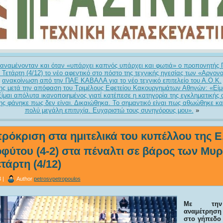
ναμένονταν και όταν «υπάρχει καπνός υπάρχει και φωτιά» ο προπονητής
 Τετάρτη (4/12) το νέο αφεντικό στο πόστο της τεχνικής ηγεσίας των «Αργο
ανακοίνωση από την ΠΑΕ ΚΑΒΑΛΑ για το νέο τεχνικό επιτελείο του Α.Ο.Κ.
ς μετά την απόφαση του Τριμέλους Εφετείου Κακουργημάτων Αθηνών: «Είμ
Είμαι απόλυτα ικανοποιημένος γιατί κατέπεσε η κατηγορία της εγκληματικής
ς φάνηκε πως δεν είναι. Δικαιώθηκα. Το σημαντικό είναι πως αθωώθηκε και 
πολύ μεγάλη επιτυχία. Ευχαριστώ τους συνηγόρους μου».
»
ρόκριση στα ημιτελικά του κυπέλλου της Ε
φύτου (4-2) στα πέναλτι σε βάρος των Μυ
τάρτη (4/12)
 |
Author
petrosvpetropoulos
Με την
αναμέτρησ
στο γήπεδο