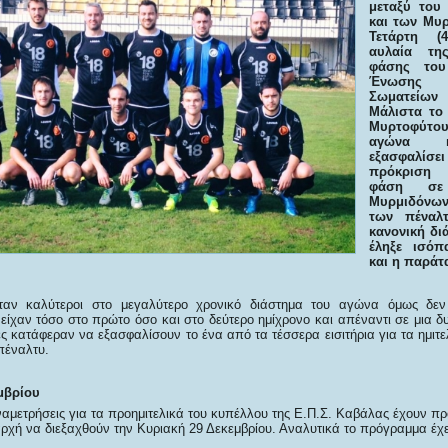
μεταξύ του
και των Μυ
Τετάρτη (
αυλαία της
φάσης του
Ένωσης Π
Σωματεί
Μάλιστα το
Μυρτοφύτο
αγώνα κ
εξασφαλί
πρόκριση 
φάση σε
Μυρμιδόνων 
των πέναλτ
κανονική δι
έληξε ισόπ
και η παράτα
ταν καλύτεροι στο μεγαλύτερο χρονικό διάστημα του αγώνα όμως δεν
είχαν τόσο στο πρώτο όσο και στο δεύτερο ημίχρονο και απέναντι σε μια 
ες κατάφεραν να εξασφαλίσουν το ένα από τα τέσσερα εισιτήρια για τα ημιτ
πέναλτυ.
μβρίου
ναμετρήσεις για τα προημιτελικά του κυπέλλου της Ε.Π.Σ. Καβάλας έχουν π
ρχή να διεξαχθούν την Κυριακή 29 Δεκεμβρίου. Αναλυτικά το πρόγραμμα έχε