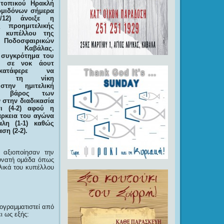
 τοπικού Ηρακλή
ρμιδόνων σήμερα
4/12) άνοιξε η
 προημιτελικής
 κυπέλλου της
οδοσφαιρικών
ων Καβάλας.
 συγκρότημα του
υ σε νοκ άουτ
ατάφερε να
σει τη νίκη
στην ημιτελική
 βάρος των
στην διαδικασία
ι (4-2) αφού η
άρκεια του αγώνα
αλη (1-1) καθώς
ση (2-2).
 αξιοποίησαν την
δυνατή ομάδα όπως
ελικά του κυπέλλου
ρογραμματιστεί από
ι ως εξής: