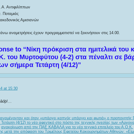
.Α. Αντιφιλίππων
. Ποταμιάς
ακεδονικός Αμισιανών
νω αναμετρήσεις έχουν προγραμματιστεί να ξεκινήσουν στις 14.00.
nse to “Νίκη πρόκριση στα ημιτελικά του 
.Κ. του Μυρτοφύτου (4-2) στα πέναλτι σε β
ν σήμερα Τετάρτη (4/12)”
4 at 15:30
òâóþ!…
ναμένονταν και όταν «υπάρχει καπνός υπάρχει και φωτιά» ο προπονητής
 Τετάρτη (4/12) το νέο αφεντικό στο πόστο της τεχνικής ηγεσίας των «Αργο
ανακοίνωση από την ΠΑΕ ΚΑΒΑΛΑ για το νέο τεχνικό επιτελείο του Α.Ο.Κ.
ς μετά την απόφαση του Τριμέλους Εφετείου Κακουργημάτων Αθηνών: «Είμ