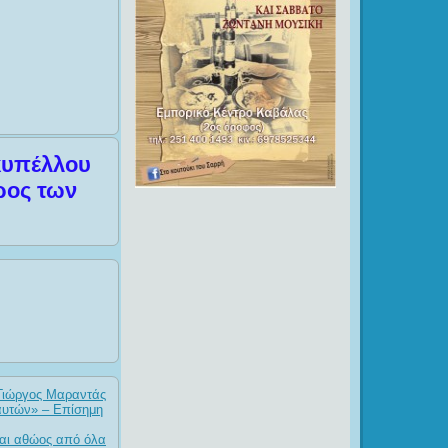
κυπέλλου
άρος των
 Γιώργος Μαραντάς
ναυτών» – Επίσημη
αι αθώος από όλα