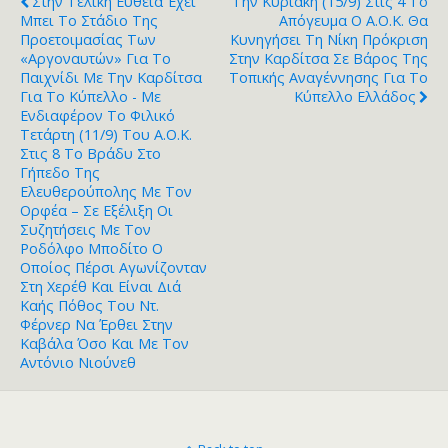
Στην Τελική Ευθεία Έχει
Την Κυριακή (15/9) Στις 4 Το
Μπει Το Στάδιο Της
Απόγευμα Ο Α.Ο.Κ. Θα
Προετοιμασίας Των
Κυνηγήσει Τη Νίκη Πρόκριση
«Αργοναυτών» Για Το
Στην Καρδίτσα Σε Βάρος Της
Παιχνίδι Με Την Καρδίτσα
Τοπικής Αναγέννησης Για Το
Για Το Κύπελλο - Με
Κύπελλο Ελλάδος
Ενδιαφέρον Το Φιλικό
Τετάρτη (11/9) Του Α.Ο.Κ.
Στις 8 Το Βράδυ Στο
Γήπεδο Της
Ελευθερούπολης Με Τον
Ορφέα – Σε Εξέλιξη Οι
Συζητήσεις Με Τον
Ροδόλφο Μποδίτο Ο
Οποίος Πέρσι Αγωνίζονταν
Στη Χερέθ Και Είναι Διά
Καής Πόθος Του Ντ.
Φέρνερ Να Έρθει Στην
Καβάλα Όσο Και Με Τον
Αντόνιο Νιούνεθ