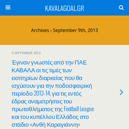
KAVALAGOAL.GR
Archives › September 9th, 2013
9 SEPTEMBER 2013
Έγιναν γνωστές από την ΠΑΕ
ΚΑΒΑΛΑ οι τις τιμές των
εισιτηρίων διαρκείας που θα
ισχύσουν για την ποδοσφαιρική
περίοδο 2013-14, για τις εντός
έδρας αναμετρήσεις του
πρωταθλήματος της Football League
και του κυπέλλου Ελλάδος στο
στάδιο «Ανθή Καραγιάννη»