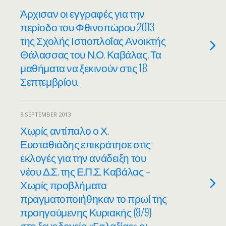
Άρχισαν οι εγγραφές για την
περίοδο του Φθινοπώρου 2013
της Σχολής Ιστιοπλοΐας Ανοικτής
Θάλασσας του Ν.Ο. Καβάλας. Τα
μαθήματα να ξεκινούν στις 18
Σεπτεμβρίου.
9 SEPTEMBER 2013
Χωρίς αντίπαλο ο Χ.
Ευσταθιάδης επικράτησε στις
εκλογές για την ανάδειξη του
νέου Δ.Σ. της Ε.Π.Σ. Καβάλας –
Χωρίς προβλήματα
πραγματοποιήθηκαν το πρωί της
προηγούμενης Κυριακής (8/9)
στο ξενοδοχείο «Γαλαξίας» οι