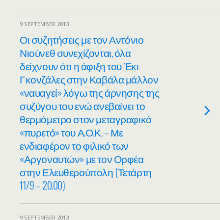
9 SEPTEMBER 2013
Οι συζητήσεις με τον Αντόνιο
Νιούνεθ συνεχίζονται, όλα
δείχνουν ότι η άφιξη του Έκι
Γκονζάλες στην Καβάλα μάλλον
«ναυαγεί» λόγω της άρνησης της
συζύγου του ενώ ανεβαίνει το
θερμόμετρο στον μεταγραφικό
«πυρετό» του Α.Ο.Κ. – Με
ενδιαφέρον το φιλικό των
«Αργοναυτών» με τον Ορφέα
στην Ελευθερούπολη (Τετάρτη
11/9 – 20.00)
9 SEPTEMBER 2013