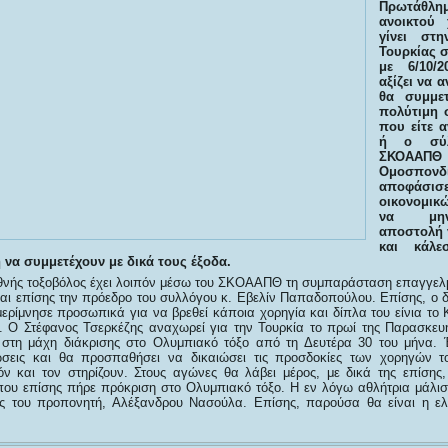
Πρωτάθλη
ανοικτού
γίνει στη
Τουρκίας σ
με 6/10/
αξίζει να α
θα συμμετ
πολύτιμη 
που είτε α
ή ο σύλ
ΣΚΟΑΑ
Ομοσπονδ
αποφά
οικονομικ
να μην
αποστολή 
και κάλε
να συμμετέχουν με δικά τους έξοδα.
θνής τοξοβόλος έχει λοιπόν μέσω του ΣΚΟΑΑΠΘ τη συμπαράσταση επαγγελμ
και επίσης την πρόεδρο του συλλόγου κ. Εβελίν Παπαδοπούλου. Επίσης, ο
μερίμνησε προσωπικά για να βρεθεί κάποια χορηγία και δίπλα του είνια το
 Ο Στέφανος Τσερκέζης αναχωρεί για την Τουρκία το πρωί της Παρασκευ
 στη μάχη διάκρισης στο Ολυμπιακό τόξο από τη Δευτέρα 30 του μήνα. 
νώσεις και θα προσπαθήσει να δικαιώσει τις προσδοκίες των χορηγών τ
όν και τον στηρίζουν. Στους αγώνες θα λάβει μέρος, με δικά της επίσης
ου επίσης πήρε πρόκριση στο Ολυμπιακό τόξο. Η εν λόγω αθλήτρια μάλισ
ης του προπονητή, Αλέξανδρου Νασούλα. Επίσης, παρούσα θα είναι η ελ