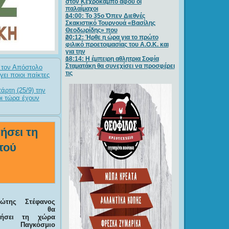
στον Κεχροκάμπο αφού οι
παλαίμαχοι
14:00: Το 35ο Όπεν Διεθνές
Σκακιστικό Τουρνουά «Βασίλης
Θεοδωρίδης» που
20:12: Ήρθε η ώρα για το πρώτο
φιλικό προετοιμασίας του Α.Ο.Κ. και
για την
18:14: Η έμπειρη αθλητρια Σοφία
Σταματάκη θα συνεχίσει να προσφέρει
 τον Απόστολο
τις
ει ποιοι παίκτες
ρτη (25/9) την
ρι τώρα έχουν
ήσει τη
τού
ώτης Στέφανος
κέζης θα
πήσει τη χώρα
αγκόσμιο