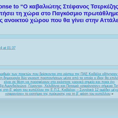
nse to “Ο καβαλιώτης Στέφανος Τσερκέζης
ήσει τη χώρα στο Παγκόσμιο πρωτάθλημ
ς ανοικτού χώρου που θα γίνει στην Αττάλε
4 at 01:37
αριθμός των παικτών που βρίσκονται στο ρόστερ της ΠΑΕ Καβάλα οδήγησαν
 δημιουργία δύο γκρουπ προπονήσεων μέσα από τα οποία ο ίδιος θα επιλέγ
είναι σε θέση να προσφέρουν στο εκάστοτε χρονικό σημείο και ποιοι όχι
ξα Αμυγδαλεώνα, Γέροντας, Χελιδόνια και Ποταμιά «σφράγισαν» σήμερα Τετά
ς στη β΄ φάση του κυπέλλου της Ε.Π.Σ. Καβάλας – Συνολικά 12 ομάδες μέχ
«σφραγίσει» το εισιτήριο της πρόκρισης για τη β΄ φάση του κυπέλλου
»