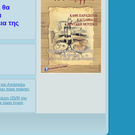
 θα
α
ια της
 τον Απόστολο
ει ποιοι παίκτες
ρτη (25/9) την
ρι τώρα έχουν