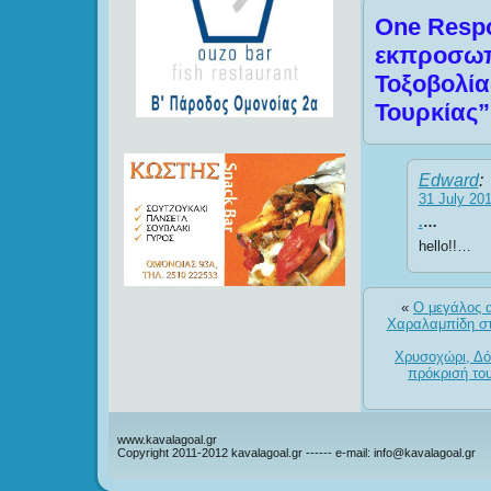
One Respo
εκπροσωπ
Τοξοβολία
Τουρκίας”
Edward
:
31 July 201
.
…
hello!!…
«
Ο μεγάλος 
Χαραλαμπίδη στη
Χρυσοχώρι, Δό
πρόκρισή του
www.kavalagoal.gr
Copyright 2011-2012 kavalagoal.gr ------ e-mail: info@kavalagoal.gr