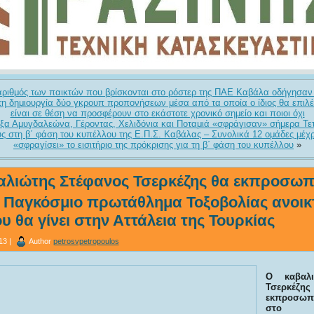
αριθμός των παικτών που βρίσκονται στο ρόστερ της ΠΑΕ Καβάλα οδήγησαν
 δημιουργία δύο γκρουπ προπονήσεων μέσα από τα οποία ο ίδιος θα επιλέγ
είναι σε θέση να προσφέρουν στο εκάστοτε χρονικό σημείο και ποιοι όχι
ξα Αμυγδαλεώνα, Γέροντας, Χελιδόνια και Ποταμιά «σφράγισαν» σήμερα Τετά
ς στη β΄ φάση του κυπέλλου της Ε.Π.Σ. Καβάλας – Συνολικά 12 ομάδες μέχ
«σφραγίσει» το εισιτήριο της πρόκρισης για τη β΄ φάση του κυπέλλου
»
αλιώτης Στέφανος Τσερκέζης θα εκπροσωπ
 Παγκόσμιο πρωτάθλημα Τοξοβολίας ανοικ
 θα γίνει στην Αττάλεια της Τουρκίας
13 |
Author
petrosvpetropoulos
Ο καβαλι
Τσερ
εκπροσω
στο Π