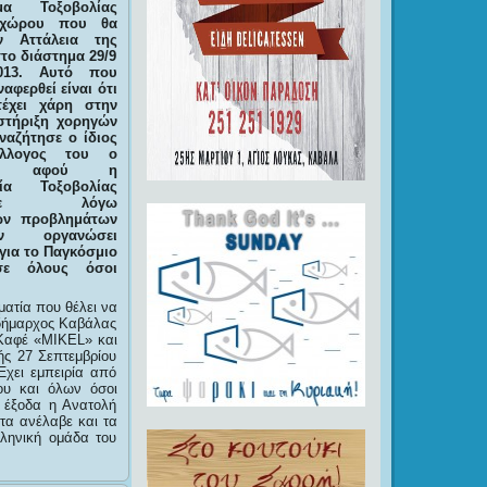
μα Τοξοβολίας
 χώρου που θα
ν Αττάλεια της
το διάστημα 29/9
2013. Αυτό που
ναφερθεί είναι ότι
έχει χάρη στην
στήριξη χορηγών
ναζήτησε ο ίδιος
λογος του ο
ΠΘ αφού η
ία Τοξοβολίας
σισε λόγω
ών προβλημάτων
 οργανώσει
για το Παγκόσμιο
σε όλους όσοι
ατία που θέλει να
 δήμαρχος Καβάλας
 Καφέ «MIKEL» και
ής 27 Σεπτεμβρίου
Έχει εμπειρία από
ου και όλων όσοι
, έξοδα η Ανατολή
τα ανέλαβε και τα
ληνική ομάδα του