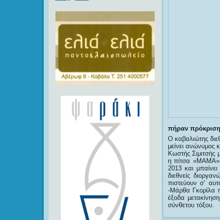
πήραν πρόκριση 
Ο καβαλιώτης διε
μείνει ανώνυμος 
Κωστής Σιμιτσής 
η πίτσα «ΜΑΜΑ».
2013 και μπαίνει
διεθνείς διοργα
πιστεύουν σ’ αυτ
-Μάρθα Γκορίλα π
έξοδα μετακίνησ
σύνθετου τόξου.