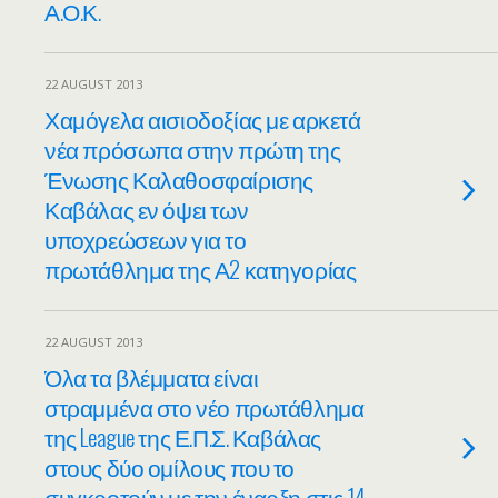
Α.Ο.Κ.
22 AUGUST 2013
Χαμόγελα αισιοδοξίας με αρκετά
νέα πρόσωπα στην πρώτη της
Ένωσης Καλαθοσφαίρισης
Καβάλας εν όψει των
υποχρεώσεων για το
πρωτάθλημα της Α2 κατηγορίας
22 AUGUST 2013
Όλα τα βλέμματα είναι
στραμμένα στο νέο πρωτάθλημα
της League της Ε.Π.Σ. Καβάλας
στους δύο ομίλους που το
συγκροτούν με την έναρξη στις 14