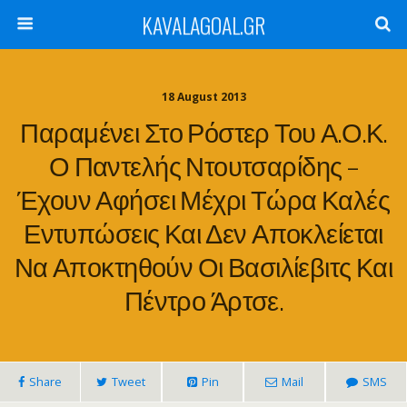
KAVALAGOAL.GR
18 August 2013
Παραμένει Στο Ρόστερ Του Α.Ο.Κ.
Ο Παντελής Ντουτσαρίδης –
Έχουν Αφήσει Μέχρι Τώρα Καλές
Εντυπώσεις Και Δεν Αποκλείεται
Να Αποκτηθούν Οι Βασιλίεβιτς Και
Πέντρο Άρτσε.
Share
Tweet
Pin
Mail
SMS