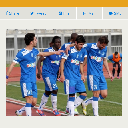
Share
Tweet
Pin
Mail
SMS