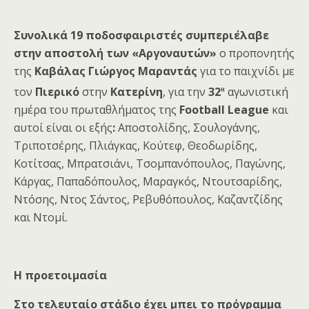
Συνολικά 19
ποδοσφαιριστές συμπεριέλαβε
στην αποστολή των «Αργοναυτών»
ο προπονητής
της
Καβάλας Γιώργος Μαραντάς
για το παιχνίδι με
η
τον
Πιερικό
στην
Κατερίνη
, για την
32
αγωνιστική
ημέρα του πρωταθλήματος της
Football League
και
αυτοί είναι οι εξής
:
Αποστολίδης, Σουλογάνης,
Τριποτσέρης, Πλιάγκας, Κούτεφ, Θεοδωρίδης,
Κοτίτσας, Μπρατσιάνι, Τσομπανόπουλος, Παγώνης,
Κάργας, Παπαδόπουλος, Μαραγκός, Ντουτσαρίδης,
Ντόσης, Ντος Σάντος, Ρεβυθόπουλος, Καζαντζίδης
και Ντομί.
H προετοιμασία
Στο τελευταίο στάδιο έχει μπει το πρόγραμμα