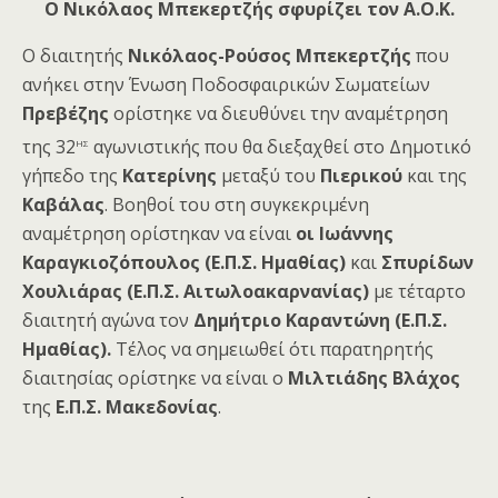
Ο Νικόλαος Μπεκερτζής σφυρίζει τον Α.Ο.Κ.
Ο διαιτητής
Νικόλαος-Ρούσος Μπεκερτζής
που
ανήκει στην Ένωση Ποδοσφαιρικών Σωματείων
Πρεβέζης
ορίστηκε να διευθύνει την αναμέτρηση
ης
της 32
αγωνιστικής που θα διεξαχθεί στο Δημοτικό
γήπεδο της
Κατερίνης
μεταξύ του
Πιερικού
και της
Καβάλας
. Βοηθοί του στη συγκεκριμένη
αναμέτρηση ορίστηκαν να είναι
οι Ιωάννης
Καραγκιοζόπουλος (Ε.Π.Σ. Ημαθίας)
και
Σπυρίδων
Χουλιάρας (Ε.Π.Σ. Αιτωλοακαρνανίας)
με τέταρτο
διαιτητή αγώνα τον
Δημήτριο Καραντώνη (Ε.Π.Σ.
Ημαθίας).
Τέλος να σημειωθεί ότι παρατηρητής
διαιτησίας ορίστηκε να είναι ο
Μιλτιάδης Βλάχος
της
Ε.Π.Σ. Μακεδονίας
.