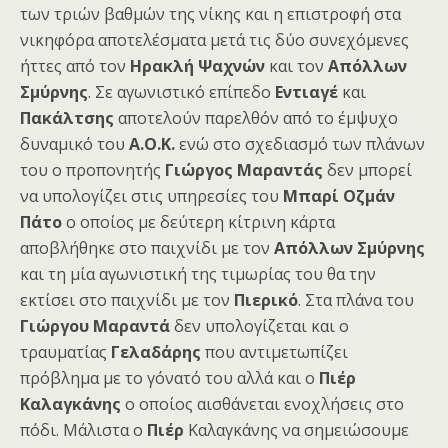
των τριών βαθμών της νίκης και η επιστροφή στα
νικηφόρα αποτελέσματα μετά τις δύο συνεχόμενες
ήττες από τον
Ηρακλή Ψαχνών
και τον
Απόλλων
Σμύρνης
. Σε αγωνιστικό επίπεδο
Εντιαγέ
και
Πακάλτσης
αποτελούν παρελθόν από το έμψυχο
δυναμικό του
Α.Ο.Κ.
ενώ στο σχεδιασμό των πλάνων
του ο προπονητής
Γιώργος Μαραντάς
δεν μπορεί
να υπολογίζει στις υπηρεσίες του
Μπαρί Οζμάν
Πάτο
ο οποίος με δεύτερη κίτρινη κάρτα
αποβλήθηκε στο παιχνίδι με τον
Απόλλων Σμύρνης
και τη μία αγωνιστική της τιμωρίας του θα την
εκτίσει στο παιχνίδι με τον
Πιερικό
. Στα πλάνα του
Γιώργου Μαραντά
δεν υπολογίζεται και ο
τραυματίας
Γελαδάρης
που αντιμετωπίζει
πρόβλημα με το γόνατό του αλλά και ο
Πιέρ
Καλαγκάνης
ο οποίος αισθάνεται ενοχλήσεις στο
πόδι. Μάλιστα ο
Πιέρ
Καλαγκάνης να σημειώσουμε