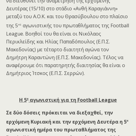
να διευθύνει την αναμέτρηση της ερχόμενης
Δευτέρας (15/10) στο στάδιο «Ανθή Καραγιάννη»
μεταξύ του Α.Ο.Κ. και του Θρασύβουλου στο πλαίσιο
ης
της 5
αγωνιστικής του πρωταθλήματος της Football
League. Βοηθοί του θα είναι οι Νικόλαος
Περικλείδης και Ηλίας Παπαδόπουλος (Ε.Π.Σ.
Μακεδονίας) με τέταρτο διαιτητή αγώνα τον
Δημήτρη Καραντώνη (Ε.Π.Σ. Μακεδονίας). Τέλος να
αναφέρουμε ότι παρατηρητής διαιτησίας θα είναι ο
Δημήτριος Ίτσκος (Ε.Π.Σ. Σερρών).
η
Η 5
αγωνιστική για τη Football League
Σε δύο δόσεις πρόκειται να διεξαχθεί, την
η
ερχόμενη Κυριακή και την ερχόμενη Δευτέρα η 5
αγωνιστική ημέρα του πρωταθλήματος της