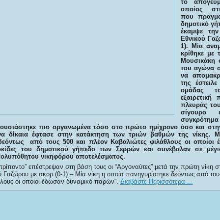
το απόγευ
οποίος στ
που πραγμα
δημοτικό γή
έκαμψε την
Εθνικού Γαζ
1). Μία ανα
κρίθηκε με 
Μουσικάκη 
του αγώνα 
να απομακρ
της έστειλε
ομάδας τ
εξαιρετική
πλευράς του
σίγουρο 
συγκρότη
ουσιάστηκε πιο οργανωμένα τόσο στο πρώτο ημίχρονο όσο και στη
να δίκαια έφτασε στην κατάκτηση των τριών βαθμών της νίκης. Μ
δεόντως από τους 500 και πλέον Καβαλιώτες φιλάθλους οι οποίοι 
ρκίδες του δημοτικού γήπεδο των Σερρών και συνέβαλαν σε μέγ
πολυπόθητου νικηφόρου αποτελέσματος.
τρίποντο” επέστρεψαν στη βάση τους οι “Αργοναύτες” μετά την πρώτη νίκη 
ύ Γαζώρου με σκορ (0-1) – Μία νίκη η οποία πανηγυρίστηκε δεόντως από του
λους οι οποίοι έδωσαν δυναμικό παρών
.
Διαβάστε Περισσότερα ...