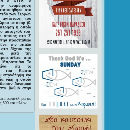
μα ο Α.Ο.Κ. ο
ην αναμέτρηση
τοποιήθηκε στο
πεδο των Σερρών
 αντίσταση του
ώρου με σκορ (0-
μέτρηση η οποία
το αυτογκόλ του
ο οποίος στο 3’
στην προσπάθεια
ύνει την μπάλα
 στα δίχτυα της
ου, μετά την
 προσπάθεια από
 Μπρατσιάνι. Το
είναι ότι το
μα του Κώστα
ν επανάληψη και
ία νίκη η οποία
έδωσαν δυναμικό
ιστο βαθμό στην
στο πρωτάθλημα σε
ς 500 και πλέον