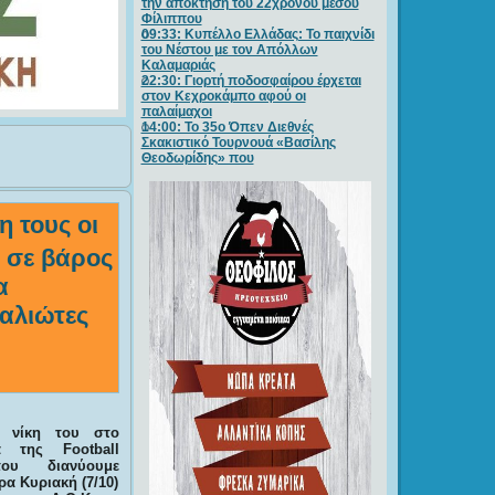
την απόκτηση του 22χρονου μέσου
Φίλιππου
09:33: Κυπέλλο Ελλάδας: Το παιχνίδι
του Νέστου με τον Απόλλων
Καλαμαριάς
22:30: Γιορτή ποδοσφαίρου έρχεται
στον Κεχροκάμπο αφού οι
παλαίμαχοι
14:00: Το 35ο Όπεν Διεθνές
Σκακιστικό Τουρνουά «Βασίλης
Θεοδωρίδης» που
 τους οι
 σε βάρος
α
αλιώτες
 νίκη του στο
μα της
Football
ου διανύουμε
ρα Κυριακή (7/10)