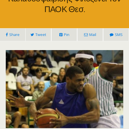
ΠΑΟΚ Θεσ.
Share
Tweet
Pin
Mail
SMS