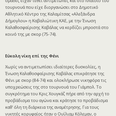
ομάδες είχαν τεθεί αντιμέτωπες και στο πλαίσιο του
τουρνουά που είχε διοργανώσει στο Δημοτικό
Αθλητικό Κέντρο της Καλαμίτσας «Αλεξάνδρα
Δήμογλου» η Καβαλιώτικη ΚΑΕ, με την Ένωση
Καλαθοσφαίρισης Καβάλας να κερδίζει μπροστά στο
κοινό της με σκορ (75-74).
Εύκολη νίκη επί της Φένι
Χωρίς να αντιμετωπίσει ιδιαίτερες δυσκολίες, η
Ένωση Καλαθοσφαίρισης Καβάλας επικράτησε της
Φένι με σκορ (84-74) και ολοκλήρωσε νικηφόρα τις
υποχρεώσεις της στο τουρνουά του Γιάμπολ. Το
συγκρότημα του Κρις Χουγκάζ πήρε από την αρχή το
προβάδισμα του αγώνα και κράτησε το προβάδισμα
καθ’ όλη τη διάρκεια της αναμέτρησης. Για τους
νικητές κορυφαίος ήταν ο Ουίλιαμ Κόλεμαν, ο