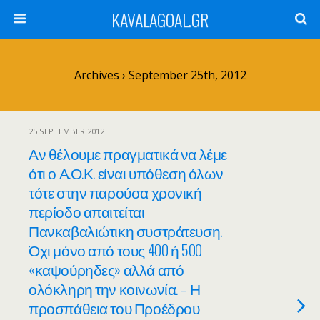
KAVALAGOAL.GR
Archives › September 25th, 2012
25 SEPTEMBER 2012
Αν θέλουμε πραγματικά να λέμε
ότι ο Α.Ο.Κ. είναι υπόθεση όλων
τότε στην παρούσα χρονική
περίοδο απαιτείται
Πανκαβαλιώτικη συστράτευση.
Όχι μόνο από τους 400 ή 500
«καψούρηδες» αλλά από
ολόκληρη την κοινωνία. – Η
προσπάθεια του Προέδρου