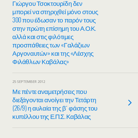
Γιώργου Τσοκτουρίδη δεν
μπορεί να στηριχθεί μόνο στους
300 που έδωσαν το παρόν τους
στην πρώτη επίσημη του Α.Ο.Κ.
αλλά και στις φιλότιμες
προσπάθειες των «Γαλάζιων
Αργοναυτών» και της «Λέσχης
Φιλάθλων Καβάλας»
25 SEPTEMBER 2012
Με πέντε αναμετρήσεις που
διεξάγονται ανοίγει την Τετάρτη
(26/9) η αυλαία της β΄ φάσης του
κυπέλλου της Ε.Π.Σ. Καβάλας